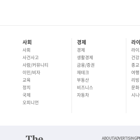
사회
경제
라
사회
경제
라이
사건사고
생활경제
건강
사람/커뮤니티
금융/증권
종교
이민/비자
재테크
여행 
교육
부동산
리빙
정치
비즈니스
문화 
국제
자동차
시니
오피니언
ABOUT
ADVERTISING
P