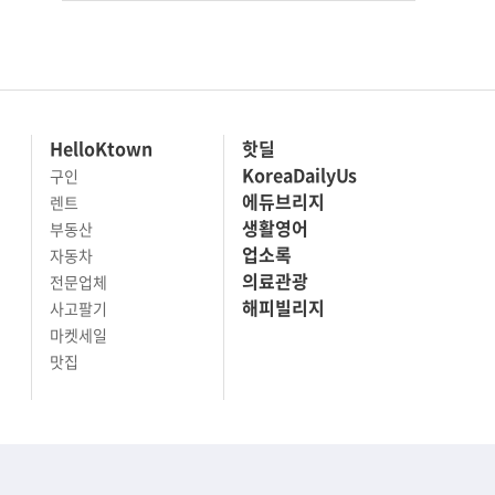
HelloKtown
핫딜
KoreaDailyUs
구인
에듀브리지
렌트
생활영어
부동산
업소록
자동차
의료관광
전문업체
해피빌리지
사고팔기
마켓세일
맛집