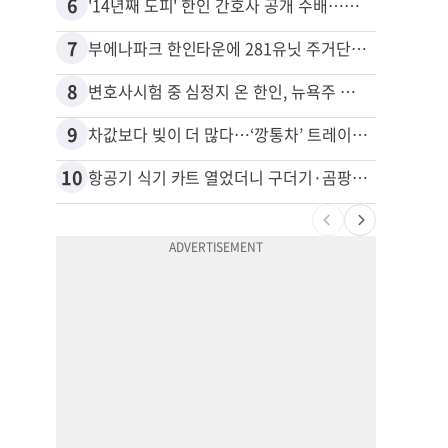
6
16
'14년째 도피' 한인 간호사 공개 수배…메디케어 사기 유죄
7
17
부에나파크 한인타운에 281유닛 주거단지 들어선다
8
18
변호사시험 중 심정지 온 한인, 뉴욕주 제소
9
19
차값보다 빚이 더 많다…‘깡통차’ 트레이드인 급증
10
20
항공기 식기 카트 열었더니 구더기·곰팡이…LAX 기내식 업체 논란