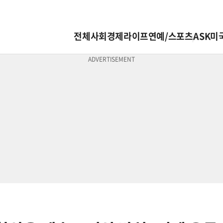
전체
사회
경제
라이프
연예/스포츠
ASK미