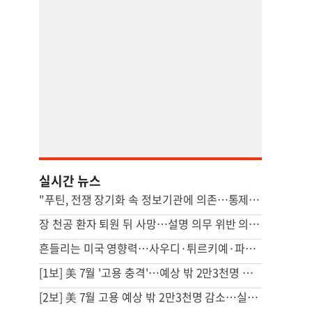
실시간 뉴스
"푸틴, 전쟁 장기화 속 정보기관에 의존…통제 강화"
장 천공 환자 퇴원 뒤 사망…설명 의무 위반 의사 항소심도 유죄
흔들리는 미국 영향력…사우디·튀르키예·파키스탄, 공동방위조약
[1보] 美 7월 '고용 충격'…예상 밖 2만3천명 감소
[2보] 美 7월 고용 예상 밖 2만3천명 감소…실업률은 4.1%로 내려가