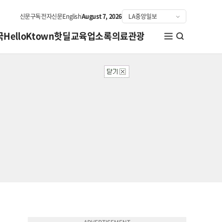
신문구독
전자신문
English
August 7, 2026
국
HelloKtown
핫딜
교육
업소록
의료관광