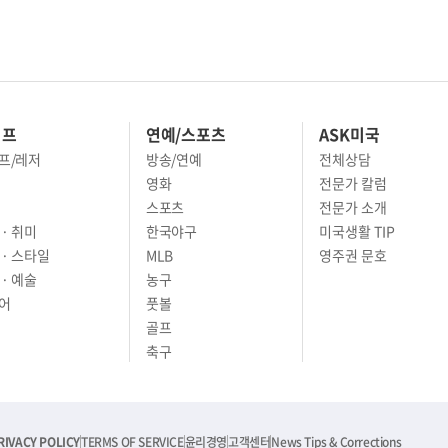
이프
연예/스포츠
ASK미국
프/레저
방송/연예
전체상담
영화
전문가 칼럼
스포츠
전문가 소개
· 취미
한국야구
미국생활 TIP
 · 스타일
MLB
영주권 문호
· 예술
농구
어
풋볼
골프
축구
RIVACY POLICY
TERMS OF SERVICE
윤리경영
고객센터
News Tips & Corrections