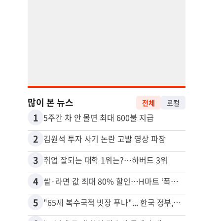
많이 본 뉴스
전체
로컬
1
11
5주간 차 안 몰면 최대 600불 지급
2
12
김원석 투자 사기 논란 고발 영상 파장
3
13
취업 잘되는 대학 1위는?…하버드 3위
4
14
쌀·라면 값 최대 80% 할인…H마트 ‘폭탄 세일’
5
15
"65세 복수국적 빗장 푸나"... 한국 정부, 연령 완화 전면 추진