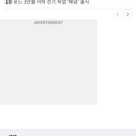
9
74m짜리 보잉777, 화물기 변신…격납고서 ‘보물’ 찾는 인천공항
10
포드 3만불 이하 전기 픽업 ‘패덤’ 출시