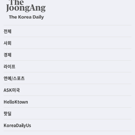
전체
사회
경제
라이프
연예/스포츠
ASK미국
HelloKtown
핫딜