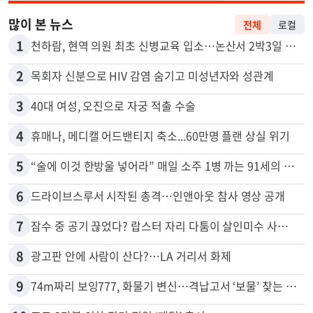
많이 본 뉴스
전체
로컬
1
천하람, 현역 의원 최초 신병교육 입소…논산서 2박3일 생활
2
목회자 신분으로 HIV 감염 숨기고 미성년자와 성관계
3
40대 여성, 오진으로 자궁 적출 수술
4
휴매나, 메디캘 어드밴티지 축소...60만명 플랜 상실 위기
5
“술에 이것 한방울 넣어라” 매일 소주 1병 까는 91세의 철칙
6
드라이브스루서 시작된 총격…인앤아웃 참사 영상 공개
7
잠수 중 공기 끊었다? 랍스터 자리 다툼이 살인미수 사건으로
8
광고판 안에 사람이 산다?…LA 거리서 화제