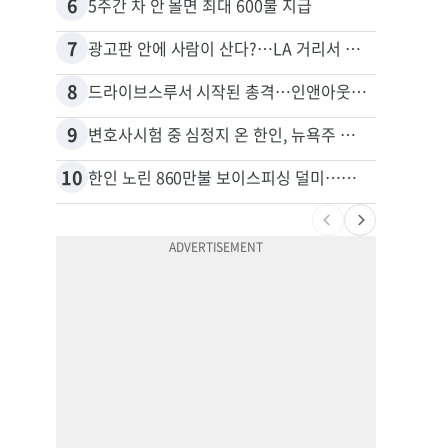
6
16
5주간 차 안 몰면 최대 600불 지급
7
17
광고판 안에 사람이 산다?…LA 거리서 화제
8
18
드라이브스루서 시작된 총격…인앤아웃 참사 영상 공개
9
19
변호사시험 중 심정지 온 한인, 뉴욕주 제소
10
20
한인 노린 860만불 보이스피싱 덜미…영사관·한국 검찰 사칭