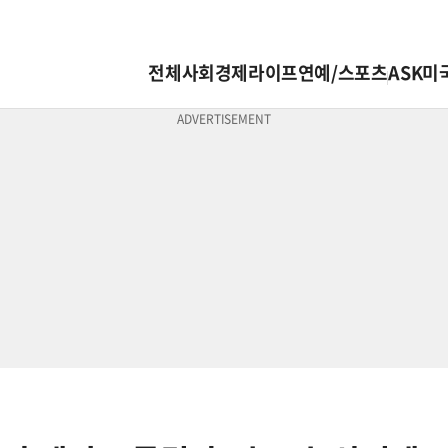
전체
사회
경제
라이프
연예/스포츠
ASK미