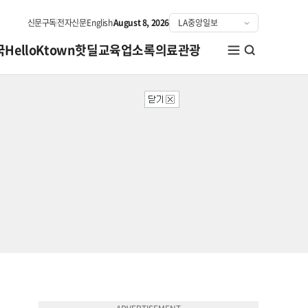
신문구독
전자신문
English
August 8, 2026
국
HelloKtown
핫딜
교육
업소록
의료관광