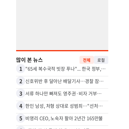
많이 본 뉴스
전체
로컬
1
11
"65세 복수국적 빗장 푸나"... 한국 정부, 연령 완화 전면 추진
김원석
2
12
신호위반 후 달아난 배달기사…경찰 잠복해 잡고보니 ‘반전’
3
13
서류 하나만 빠져도 영주권·비자 거부…심사관 재량권 대폭 확대
4
14
한인 남성, 처형 상대로 성범죄…"선처해줬더니 배신자 취급"
5
15
비영리 CEO, 노숙자 팔아 2년간 165만불