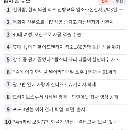
많이 본 뉴스
전체
로컬
1
천하람, 현역 의원 최초 신병교육 입소…논산서 2박3일 생활
2
목회자 신분으로 HIV 감염 숨기고 미성년자와 성관계
3
40대 여성, 오진으로 자궁 적출 수술
4
휴매나, 메디캘 어드밴티지 축소...60만명 플랜 상실 위기
5
잠수 중 공기 끊었다? 랍스터 자리 다툼이 살인미수 사건으로
6
“술에 이것 한방울 넣어라” 매일 소주 1병 까는 91세의 철칙
7
광고판 안에 사람이 산다?…LA 거리서 화제
8
드라이브스루서 시작된 총격…인앤아웃 참사 영상 공개
9
포드 3만불 이하 전기 픽업 ‘패덤’ 출시
10
74m짜리 보잉777, 화물기 변신…격납고서 ‘보물’ 찾는 인천공항