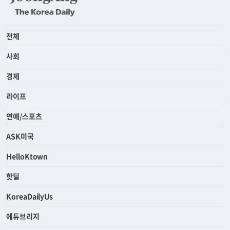
전체
사회
경제
라이프
연예/스포츠
ASK미국
HelloKtown
핫딜
KoreaDailyUs
에듀브리지