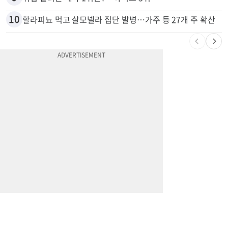
8
“내가 운전한 게 아니다”…과속 티켓에 오토파일럿 탓한 운전자
9
취업 잘되는 대학 1위는?…하버드 3위
10
할라피뇨 먹고 살모넬라 집단 발병…가주 등 27개 주 확산