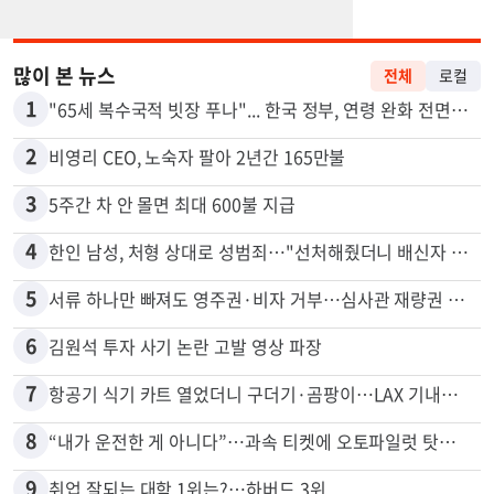
많이 본 뉴스
전체
로컬
1
"65세 복수국적 빗장 푸나"... 한국 정부, 연령 완화 전면 추진
2
비영리 CEO, 노숙자 팔아 2년간 165만불
3
5주간 차 안 몰면 최대 600불 지급
4
한인 남성, 처형 상대로 성범죄…"선처해줬더니 배신자 취급"
5
서류 하나만 빠져도 영주권·비자 거부…심사관 재량권 대폭 확대
6
김원석 투자 사기 논란 고발 영상 파장
7
항공기 식기 카트 열었더니 구더기·곰팡이…LAX 기내식 업체 논란