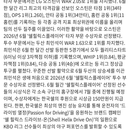
타자 부문에서는 LG 오스틴이 WAR 2.05로 1위를 차지했다. 6월
한 달간 리그 최고의 타격감을 선보인 오스틴은 타점 1위(34타
점), OPS 1위(1.260), 안타 공동 1위(34안타), 홈런 공동 1위(11
홈런)를 기록하는 등 각종 공격 지표 최상위권에 이름을 올리며
팀의 선두 질주를 이끌었다. 이러한 활약을 바탕으로 오스틴은
2026년 6월 '쉘힐릭스플레이어' 타자 부문 수상자로 선정됐다.
투수 부문에서는 두산 최민석이 WAR 1.63으로 1위를 차지했다.
최민석은 6월 한 달간 선발 등판한 5경기에서 모두 퀄리티스타트
(6이닝 이상 3자책점 이하)를 기록했으며, WHIP 1위(0.84), 평균
자책점 1위(0.84), 다승 공동 1위(4승)에 오르는 등 리그 정상급
투구를 펼쳤다. 꾸준한 선발 활약으로 6월 두산의 상승세를 이끈
최민석은 생애 처음으로 2026년 6월 '쉘힐릭스플레이어' 투수 부
문 수상자로 선정됐다. 6월 월간 ‘쉘힐릭스플레이어’ 선정된 선수
들의 시상식은 각 소속 구단의 홈구장에서 7월 중에 진행될 예정
이며, 수상자에게는 한국쉘의 후원으로 시상금 150만원이 지급
된다. 한편, 한국쉘은 최상의 엔진 성능 유지를 통해 운전자의 ‘드
라이빙 열정(Passion for Driving)’을 응원하는 브랜드 캠페인
‘쉘 힐릭스 드라이브-온(Shell Helix Drive On)’의 일환으로
KBO 리그 선수들이 최상의 야구 퍼포먼스를 발휘할 수 있도록