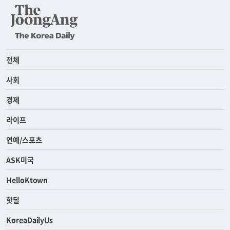
전체
사회
경제
라이프
연예/스포츠
ASK미국
HelloKtown
핫딜
KoreaDailyUs