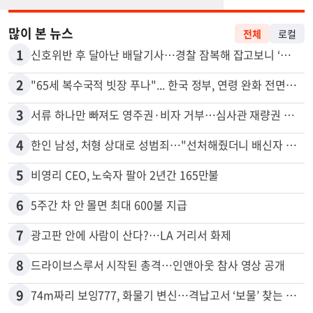
많이 본 뉴스
전체
로컬
1
신호위반 후 달아난 배달기사…경찰 잠복해 잡고보니 ‘반전’
2
"65세 복수국적 빗장 푸나"... 한국 정부, 연령 완화 전면 추진
3
서류 하나만 빠져도 영주권·비자 거부…심사관 재량권 대폭 확대
4
한인 남성, 처형 상대로 성범죄…"선처해줬더니 배신자 취급"
5
비영리 CEO, 노숙자 팔아 2년간 165만불
6
5주간 차 안 몰면 최대 600불 지급
7
광고판 안에 사람이 산다?…LA 거리서 화제
8
드라이브스루서 시작된 총격…인앤아웃 참사 영상 공개
9
74m짜리 보잉777, 화물기 변신…격납고서 ‘보물’ 찾는 인천공항