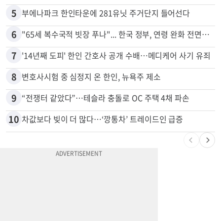
4
쌀·라면 값 최대 80% 할인…H마트 ‘폭탄 세일’
5
부에나파크 한인타운에 281유닛 주거단지 들어선다
6
"65세 복수국적 빗장 푸나"... 한국 정부, 연령 완화 전면 추진
7
'14년째 도피' 한인 간호사 공개 수배…메디케어 사기 유죄
8
변호사시험 중 심정지 온 한인, 뉴욕주 제소
9
“전쟁터 같았다”…테슬라 충돌로 OC 주택 4채 파손
10
차값보다 빚이 더 많다…‘깡통차’ 트레이드인 급증