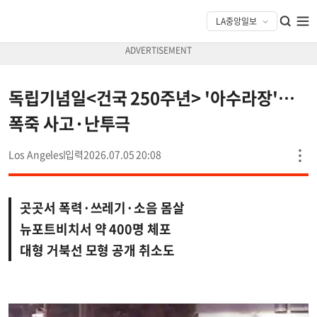
독립기념일<건국 250주년> '아수라장'…
폭죽 사고·난투극
Los Angeles
2026.07.05 20:08
곳곳서 폭력·쓰레기·소음 몸살
뉴포트비치서 약 400명 체포
대형 거북선 모형 공개 취소도