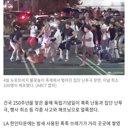
4일 뉴포트비치 불꽃놀이 축제에서 벌어진 집단 난투극 장면. 이날 최소
100명이 체포됐다. [ABC7 캡처]
건국 250주년을 맞은 올해 독립기념일이 폭죽 난동과 집단 난투
극, 행사 취소 등 각종 사고와 해프닝으로 얼룩졌다.
LA 한인타운에는 밤새 사용된 폭죽 쓰레기가 거리 곳곳에 쌓였