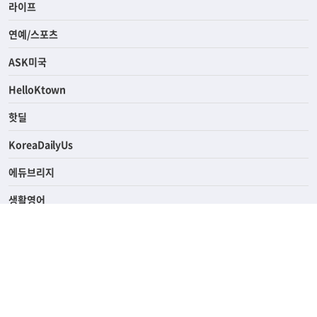
경제
라이프
연예/스포츠
ASK미국
HelloKtown
핫딜
KoreaDailyUs
에듀브리지
생활영어
업소록
의료관광