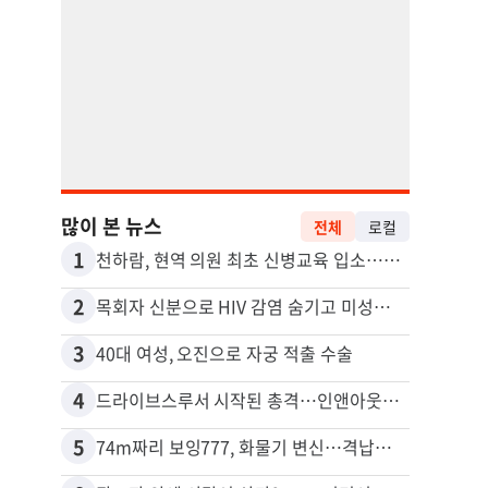
많이 본 뉴스
전체
로컬
1
11
천하람, 현역 의원 최초 신병교육 입소…논산서 2박3일 생활
포드 
2
12
목회자 신분으로 HIV 감염 숨기고 미성년자와 성관계
3
13
40대 여성, 오진으로 자궁 적출 수술
4
14
드라이브스루서 시작된 총격…인앤아웃 참사 영상 공개
5
15
74m짜리 보잉777, 화물기 변신…격납고서 ‘보물’ 찾는 인천공항