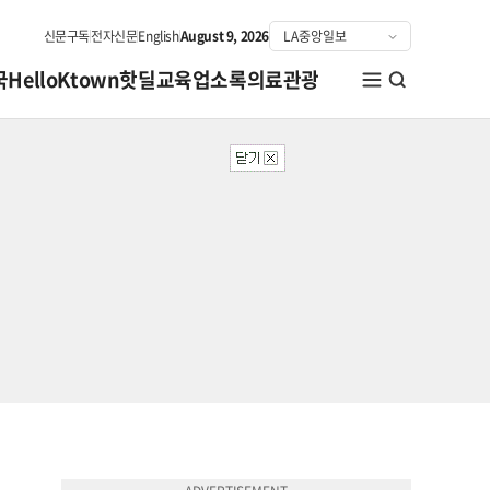
신문구독
전자신문
English
August 9, 2026
국
HelloKtown
핫딜
교육
업소록
의료관광