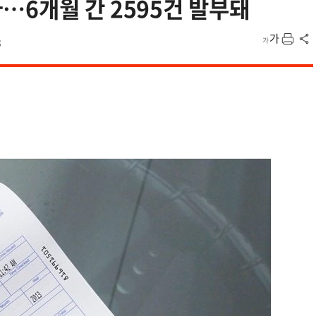
…6개월 간 2595건 발부돼
3