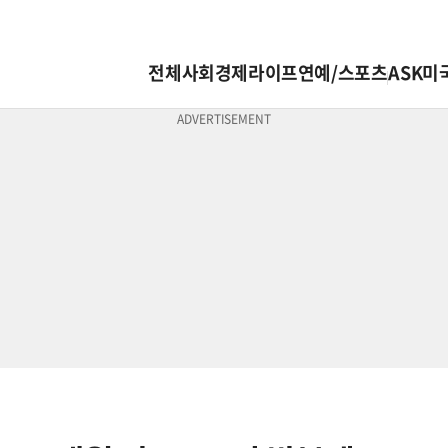
전체
사회
경제
라이프
연예/스포츠
ASK미