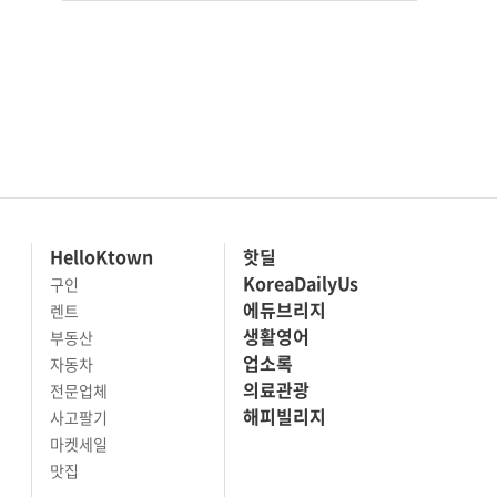
HelloKtown
핫딜
KoreaDailyUs
구인
에듀브리지
렌트
생활영어
부동산
업소록
자동차
의료관광
전문업체
해피빌리지
사고팔기