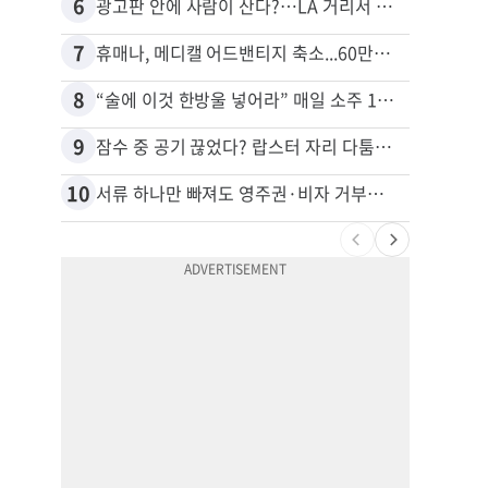
6
16
광고판 안에 사람이 산다?…LA 거리서 화제
7
17
휴매나, 메디캘 어드밴티지 축소...60만명 플랜 상실 위기
8
18
“술에 이것 한방울 넣어라” 매일 소주 1병 까는 91세의 철칙
9
19
잠수 중 공기 끊었다? 랍스터 자리 다툼이 살인미수 사건으로
10
20
서류 하나만 빠져도 영주권·비자 거부…심사관 재량권 대폭 확대