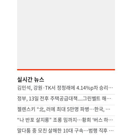
실시간 뉴스
김민석, 강원·TK서 정청래에 4.14%p차 승리…격차 벌렸다
정부, 13일 전후 주택공급대책....그린벨트 해제 등 ‘영끌 대책’ 거론
젤렌스키 “北, 러에 최대 5만명 파병…한국, 방공망 지원해달라”
“나 반포 살지롱” 조롱 밈까지…황희 ‘버스 하우스’ 제안 후폭풍
말다툼 중 모친 살해한 10대 구속…범행 직후 반려견도 죽여