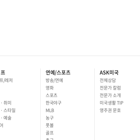
이프
연예/스포츠
ASK미국
프/레저
방송/연예
전체상담
영화
전문가 칼럼
스포츠
전문가 소개
· 취미
한국야구
미국생활 TIP
 · 스타일
MLB
영주권 문호
· 예술
농구