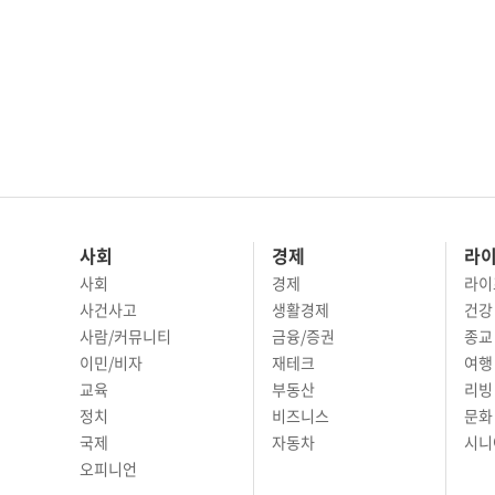
사회
경제
라
사회
경제
라이
사건사고
생활경제
건강
사람/커뮤니티
금융/증권
종교
이민/비자
재테크
여행 
교육
부동산
리빙
정치
비즈니스
문화 