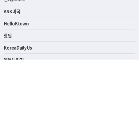
ASK미국
HelloKtown
핫딜
KoreaDailyUs
에듀브리지
생활영어
업소록
의료관광
해피빌리지
ABOUT
ADVERTISING
PRIVACY POLICY
TERMS OF SERVICE
윤리경영
고객센터
News Tips & Corrections
690 Wilshire Place Los Angeles, CA 90005