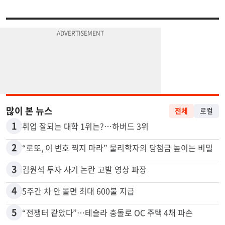
많이 본 뉴스
전체
로컬
1
취업 잘되는 대학 1위는?…하버드 3위
2
“로또, 이 번호 찍지 마라” 물리학자의 당첨금 높이는 비밀
3
김원석 투자 사기 논란 고발 영상 파장
4
5주간 차 안 몰면 최대 600불 지급
5
“전쟁터 같았다”…테슬라 충돌로 OC 주택 4채 파손