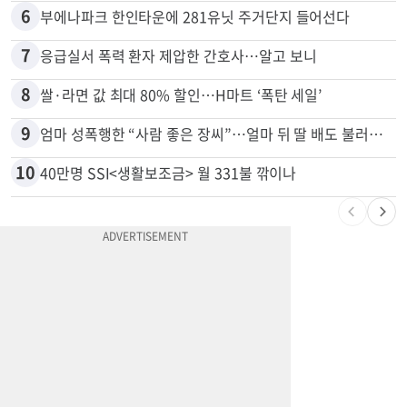
6
부에나파크 한인타운에 281유닛 주거단지 들어선다
7
응급실서 폭력 환자 제압한 간호사…알고 보니
8
쌀·라면 값 최대 80% 할인…H마트 ‘폭탄 세일’
9
엄마 성폭행한 “사람 좋은 장씨”…얼마 뒤 딸 배도 불러왔다
10
40만명 SSI<생활보조금> 월 331불 깎이나