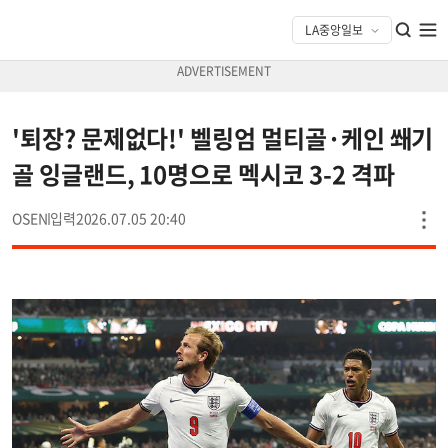
'퇴장? 문제없다!' 벨링엄 멀티골·케인 쐐기
골 잉글랜드, 10명으로 멕시코 3-2 격파
OSEN
2026.07.05 20:40