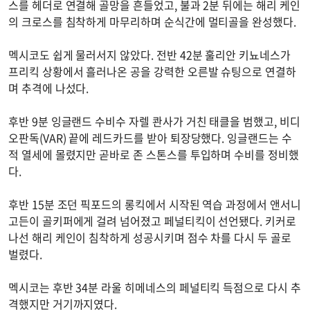
스를 헤더로 연결해 골망을 흔들었고, 불과 2분 뒤에는 해리 케인
의 크로스를 침착하게 마무리하며 순식간에 멀티골을 완성했다.
멕시코도 쉽게 물러서지 않았다. 전반 42분 훌리안 키뇨네스가
프리킥 상황에서 흘러나온 공을 강력한 오른발 슈팅으로 연결하
며 추격에 나섰다.
후반 9분 잉글랜드 수비수 자렐 콴사가 거친 태클을 범했고, 비디
오판독(VAR) 끝에 레드카드를 받아 퇴장당했다. 잉글랜드는 수
적 열세에 몰렸지만 곧바로 존 스톤스를 투입하며 수비를 정비했
다.
후반 15분 조던 픽포드의 롱킥에서 시작된 역습 과정에서 앤서니
고든이 골키퍼에게 걸려 넘어졌고 페널티킥이 선언됐다. 키커로
나선 해리 케인이 침착하게 성공시키며 점수 차를 다시 두 골로
벌렸다.
멕시코는 후반 34분 라울 히메네스의 페널티킥 득점으로 다시 추
격했지만 거기까지였다.