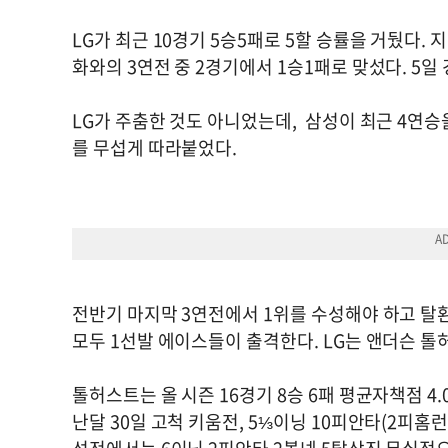
LG가 최근 10경기 5승5패로 5할 승률을 거뒀다.
화와의 3연전 중 2경기에서 1승1패로 맞섰다. 5
LG가 주춤한 것도 아니었는데, 삼성이 최근 4연승을
를 무섭게 따라붙었다.
전반기 마지막 3연전에서 1위를 수성해야 하고 탈환
모두 1선발 에이스들이 출격한다. LG는 앤더슨 톨
톨허스트는 올 시즌 16경기 8승 6패 평균자책점 4
난달 30일 고척 키움전, 5⅓이닝 10피안타(2피홈런