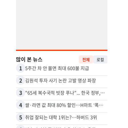
많이 본 뉴스
전체
로컬
1
11
5주간 차 안 몰면 최대 600불 지급
2
12
김원석 투자 사기 논란 고발 영상 파장
3
13
"65세 복수국적 빗장 푸나"... 한국 정부, 연령 완화 전면 추진
4
14
쌀·라면 값 최대 80% 할인…H마트 ‘폭탄 세일’
5
15
취업 잘되는 대학 1위는?…하버드 3위