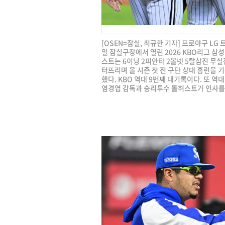
[OSEN=잠실, 최규한 기자] 프로야구 LG
일 잠실구장에서 열린 2026 KBO리그 삼
스트는 6이닝 2피안타 2볼넷 5탈삼진 무실
터뜨리며 올 시즌 첫 전 구단 상대 홈런을 기
했다. KBO 역대 9번째 대기록이다. 또 역
염경엽 감독과 승리투수 톨허스트가 인사를 나누