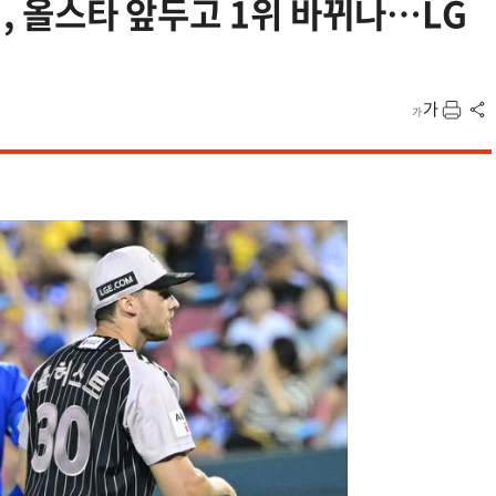
이, 올스타 앞두고 1위 바뀌나…LG