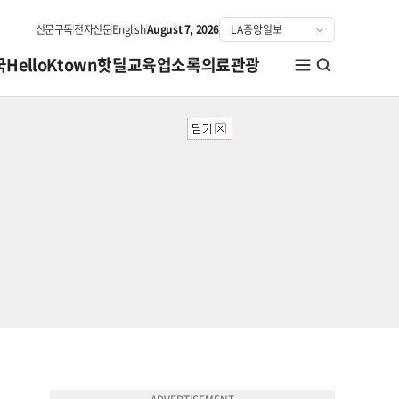
신문구독
전자신문
English
August 7, 2026
국
HelloKtown
핫딜
교육
업소록
의료관광