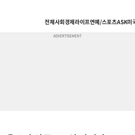
전체
사회
경제
라이프
연예/스포츠
ASK미