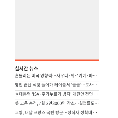
실시간 뉴스
흔들리는 미국 영향력…사우디·튀르키예·파키스탄 안보 손잡았다(종합)
영업 끝난 식당 들어가 테이블서 ‘쿨쿨’…토사물까지 남기고 사라져
李대통령 ‘ISA·주가누르기 방지’ 개편안 전면 재검토 지시
美 고용 충격, 7월 2만3000명 감소…실업률도 감소해 엇갈린 신호
교황, 내달 프랑스 국빈 방문…성직자 성학대 피해자 만난다