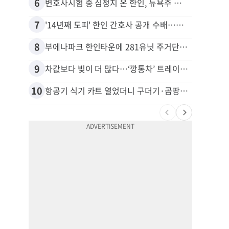
6
16
변호사시험 중 심정지 온 한인, 뉴욕주 제소
7
17
'14년째 도피' 한인 간호사 공개 수배…메디케어 사기 유죄
8
18
부에나파크 한인타운에 281유닛 주거단지 들어선다
9
19
차값보다 빚이 더 많다…‘깡통차’ 트레이드인 급증
10
20
항공기 식기 카트 열었더니 구더기·곰팡이…LAX 기내식 업체 논란