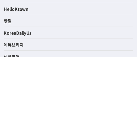
HelloKtown
핫딜
KoreaDailyUs
에듀브리지
생활영어
업소록
의료관광
해피빌리지
ABOUT
ADVERTISING
PRIVACY POLICY
TERMS OF SERVICE
윤리경영
고객센터
News Tips & Corrections
690 Wilshire Place Los Angeles, CA 90005
TEL. (213) 368-2500 FAX. (213) 389-6196
© Joongangilbo USA. All Rights Reserved.