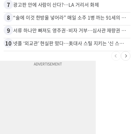
7
광고판 안에 사람이 산다?…LA 거리서 화제
8
“술에 이것 한방울 넣어라” 매일 소주 1병 까는 91세의 철칙
9
서류 하나만 빠져도 영주권·비자 거부…심사관 재량권 대폭 확대
10
넷플 ‘외교관’ 현실판 떴다…美대사 스틸 지키는 ‘신 스틸러’