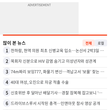
많이 본 뉴스
전체
로컬
1
천하람, 현역 의원 최초 신병교육 입소…논산서 2박3일 생활
2
목회자 신분으로 HIV 감염 숨기고 미성년자와 성관계
3
74m짜리 보잉777, 화물기 변신…격납고서 ‘보물’ 찾는 인천공항
4
40대 여성, 오진으로 자궁 적출 수술
5
신호위반 후 달아난 배달기사…경찰 잠복해 잡고보니 ‘반전’
6
드라이브스루서 시작된 총격…인앤아웃 참사 영상 공개