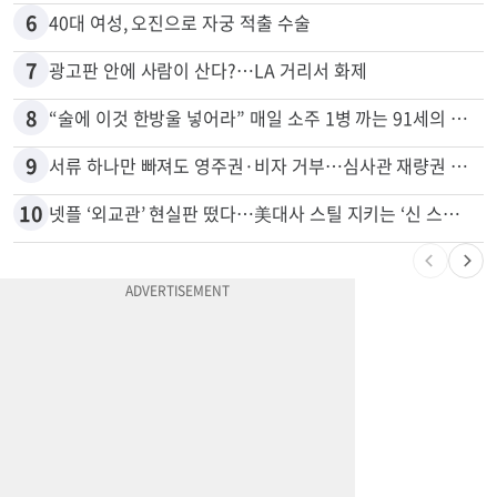
5
드라이브스루서 시작된 총격…인앤아웃 참사 영상 공개
6
40대 여성, 오진으로 자궁 적출 수술
7
광고판 안에 사람이 산다?…LA 거리서 화제
8
“술에 이것 한방울 넣어라” 매일 소주 1병 까는 91세의 철칙
9
서류 하나만 빠져도 영주권·비자 거부…심사관 재량권 대폭 확대
10
넷플 ‘외교관’ 현실판 떴다…美대사 스틸 지키는 ‘신 스틸러’