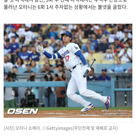
물러난 오타니는 6회 1사 주자없는 상황에서는 볼넷을 골랐다.
[사진] 오타니 쇼헤이. ⓒGettyimages(무단전재 및 재배포 금지)