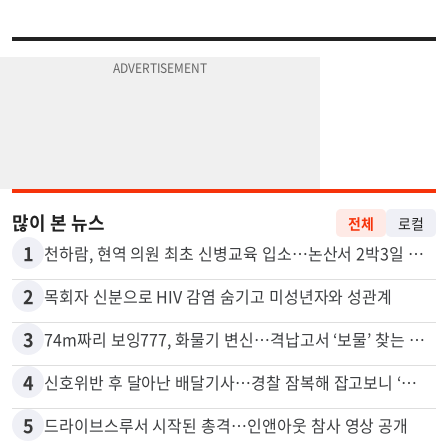
많이 본 뉴스
전체
로컬
1
천하람, 현역 의원 최초 신병교육 입소…논산서 2박3일 생활
2
목회자 신분으로 HIV 감염 숨기고 미성년자와 성관계
3
74m짜리 보잉777, 화물기 변신…격납고서 ‘보물’ 찾는 인천공항
4
신호위반 후 달아난 배달기사…경찰 잠복해 잡고보니 ‘반전’