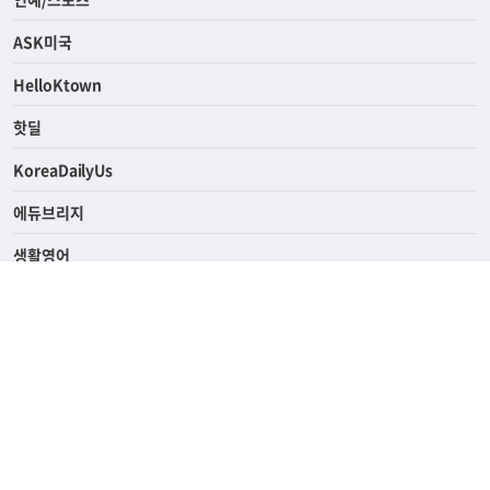
라이프
연예/스포츠
ASK미국
HelloKtown
핫딜
KoreaDailyUs
에듀브리지
생활영어
업소록
의료관광
해피빌리지
ABOUT
ADVERTISING
PRIVACY POLICY
TERMS OF SERVICE
윤리경영
고객센터