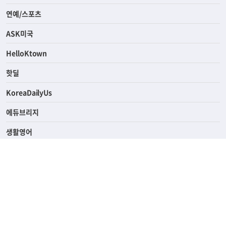
라이프
연예/스포츠
ASK미국
HelloKtown
핫딜
KoreaDailyUs
에듀브리지
생활영어
업소록
의료관광
해피빌리지