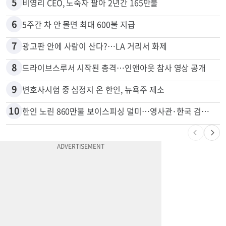
4
한인 남성, 처형 상대로 성범죄…"선처해줬더니 배신자 취급"
5
비영리 CEO, 노숙자 팔아 2년간 165만불
6
5주간 차 안 몰면 최대 600불 지급
7
광고판 안에 사람이 산다?…LA 거리서 화제
8
드라이브스루서 시작된 총격…인앤아웃 참사 영상 공개
9
변호사시험 중 심정지 온 한인, 뉴욕주 제소
10
한인 노린 860만불 보이스피싱 덜미…영사관·한국 검찰 사칭