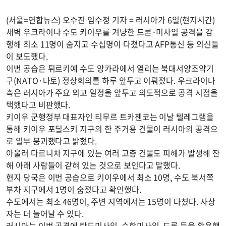
(서울=연합뉴스) 오수진 임수정 기자 = 러시아가 6일(현지시간)
새벽 우크라이나 수도 키이우를 겨냥한 드론·미사일 공격을 감
행해 최소 11명이 숨지고 수십명이 다쳤다고 AFP통신 등 외신들
이 보도했다.
이번 공습은 튀르키예 수도 앙카라에서 열리는 북대서양조약기
구(NATO·나토) 정상회의를 하루 앞두고 이뤄졌다. 우크라이나
측은 러시아가 주요 외교 일정을 앞두고 의도적으로 공격 시점을
택했다고 비판했다.
키이우 군행정부 대표자인 티무르 트카첸코는 이날 텔레그램을
통해 키이우 포딜스키 지구의 한 주거용 건물이 러시아의 공격으
로 일부 붕괴했다고 밝혔다.
아울러 다르니차 지구에 있는 여러 고층 건물도 피해가 발생해 잔
해 아래 사람들이 갇혀 있는 것으로 보인다고 말했다.
현지 당국은 이번 공습으로 키이우에서 최소 10명, 수도 북서쪽
부차 지구에서 1명이 숨졌다고 확인했다.
수도에서는 최소 46명이, 주변 지역에서는 15명이 다쳤다. 사상
자는 더 늘어날 수 있다.
러시아는 이번 공격에 탄도미사일, 순항미사일, 드론 등을 활용했