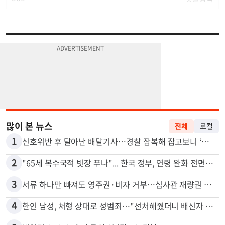
많이 본 뉴스
전체
로컬
1
신호위반 후 달아난 배달기사…경찰 잠복해 잡고보니 ‘반전’
2
"65세 복수국적 빗장 푸나"... 한국 정부, 연령 완화 전면 추진
3
서류 하나만 빠져도 영주권·비자 거부…심사관 재량권 대폭 확대