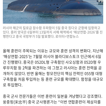
러시아 해군의 킬로급 잠수함 우파함이 5일 중국 칭다오 군항에 입항하고
있다. 중러 양국은 6일부터 13일까지 서해 해역에서 ‘해상연합-2026’를 진
행한다고 중국 국방부가 5일 발표했다. 로이터=연합뉴스
올해 훈련이 주목되는 이유는 규모와 훈련 성격의 변화다. 지난해
‘해상연합-2025’는 7월말 러시아 블라디보스토크 인근에서 6일
간 진행됐다. 중국은 052DL형 구축함인 사오싱함과 052D형 우
루무치함 등 2척을 파견하는 데 그쳤고 러시아는 훈련 전력을 공
개하지 않았다. 반면 올해는 항모전단의 핵심 전력인 055형 대형
구축함을 처음 투입하는 등 훈련 규모를 확대했다. 함정을 대규모
로 투입했다.
중국 군사 전문가들은 이번 훈련이 일본을 겨냥했다고 강조했다.
쑹중핑(宋忠平) 중국 군사평론가는 “이번 연합훈련이 제삼자를