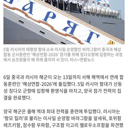
5일 러시아의 태평양 함대 소속 미사일 순양함인 바랴그함이 중국과 해상
합동 군사훈련인 ‘해상연합-2026’ 참가를 위해 칭다오항에 입항하는 과정
에서 승조원들이 배 위에 줄지어 서 있다. 타스=연합뉴스
6일 중국과 러시아 해군이 오는 13일까지 서해 해역에서 연례 합
동훈련인 ‘해상연합-2026’에 돌입했다. 5일 러시아 함대가 산둥
성 칭다오 군항에 입항해 환영식을 마치고, 양국 참가 전력의 집
결을 완료했다.
양국 해군은 올해 역대 최대 전력을 훈련에 투입했다. 러시아는
‘항모 킬러’로 불리는 미사일 순양함 바랴그함을 앞세워, 호위함
레즈키함, 잠수함 우파함, 구조함 이고리 벨로우소프함을 파견했