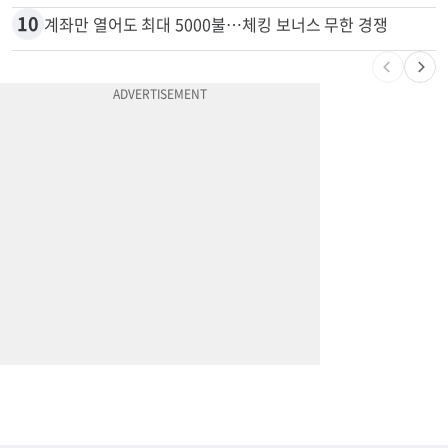
9
부에나파크 한인타운에 281유닛 주거단지 들어선다
10
계좌만 열어도 최대 5000불…체킹 보너스 무한 경쟁