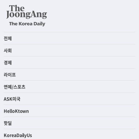
전체
사회
경제
라이프
연예/스포츠
ASK미국
HelloKtown
핫딜