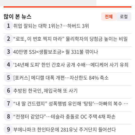
많이 본 뉴스
전체
로컬
1
취업 잘되는 대학 1위는?…하버드 3위
2
“로또, 이 번호 찍지 마라” 물리학자의 당첨금 높이는 비밀
3
40만명 SSI<생활보조금> 월 331불 깎이나
4
'14년째 도피' 한인 간호사 공개 수배…메디케어 사기 유죄
5
[포커스] 메디캘 대폭 개편…자산한도 84% 축소
6
추방된 한국인, 재입국해 또 사기
7
“내 딸 건드렸지” 성폭행범 유인해 ‘탕탕’…아빠의 복수 결말
8
“전쟁터 같았다”…테슬라 충돌로 OC 주택 4채 파손