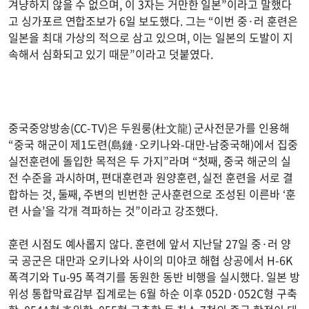
겨냥하지 않을 수 없으며, 이 3자는 거만한 일본”이라고 말했다
고 싱가포르 연합조보가 6일 보도했다. 그는 “이번 중·러 훈련은
일본을 최대 가상의 적으로 삼고 있으며, 이는 일본의 도발이 지
속해서 심화되고 있기 때문”이라고 덧붙였다.
중국중앙방송(CC-TV)은 두원룽(杜文龍) 군사전문가를 인용해
“중국 해군이 제1도련(島鏈·오키나와-대만-남중국해)에서 집중
실전훈련에 돌입한 목적은 두 가지”라며 “첫째, 중국 해군의 실
전 수준을 과시하며, 편대훈련과 원양훈련, 실전 훈련을 서로 결
합하는 것, 둘째, 주변의 빈번한 군사훈련으로 조성된 이른바 ‘훈
련 사슬’을 각개 격파하는 것”이라고 강조했다.
훈련 시점도 예사롭지 않다. 훈련에 앞서 지난달 27일 중·러 양
국 공군은 대만과 오키나와 사이의 미야코 해협 상공에서 H-6K
폭격기와 Tu-95 폭격기를 동원한 동반 비행을 실시했다. 일본 방
위성 통합막료감부 집계로는 6월 하순 이후 052D·052C형 구축