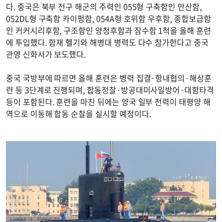
다. 중국은 북부 전구 해군의 주력인 055형 구축함인 안산함,
052DL형 구축함 카이펑함, 054A형 호위함 우후함, 종합보급함
인 커커시리후함, 구조함인 양청후함과 잠수함 1척을 올해 훈련
에 투입했다. 함재 헬기와 해병대 병력도 다수 참가한다고 중국
관영 신화사가 보도했다.
중국 국방부에 따르면 올해 훈련은 병력 집결·항내협의·해상훈
련 등 3단계로 진행되며, 합동정찰·방공대미사일방어·대함타격
등이 포함된다. 훈련을 마친 뒤에는 양국 일부 전력이 태평양 해
역으로 이동해 합동 순찰을 실시할 예정이다.