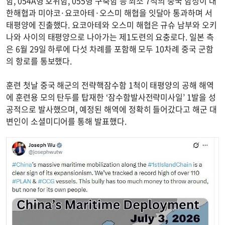
함, 054A형 호위함, 055형 구축함 등 최소 7척의 중국 함정이 대
한해협과 미야코·요코아테·오스미 해협을 잇달아 통과하며 서
태평양에 진출했다. 요코아테와 오스미 해협은 규슈 남부와 오키
나와 사이의 태평양으로 나아가는 제1도련의 요충로다. 일본 측
은 6월 29일 하루에 다섯 차례를 포함해 모두 10차례 중국 군함
의 항로를 통보했다.
훈련 첫날 중국 해군의 전략핵잠수함 1척이 태평양의 공해 해역
에 훈련용 모의 탄두를 탑재한 ‘잠수함발사전략미사일’ 1발을 성
공적으로 발사했으며, 예정된 해역에 정확히 들어갔다고 해군 대
변인이 소셜미디어를 통해 발표했다.