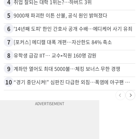
3
40만명 SSI<생활보조금> 월 331불 깎이나
4
취업 잘되는 대학 1위는?…하버드 3위
5
9000채 파괴한 이튼 산불, 공식 원인 밝혀졌다
6
'14년째 도피' 한인 간호사 공개 수배…메디케어 사기 유죄
7
[포커스] 메디캘 대폭 개편…자산한도 84% 축소
8
유학생 급감 IIT… 교수•직원 160명 감원
9
계좌만 열어도 최대 5000불…체킹 보너스 무한 경쟁
10
“경기 중단시켜!” 심판진 다급한 외침…폭염에 야구팬 쓰러졌다