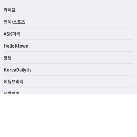
사회
경제
라이프
연예/스포츠
ASK미국
HelloKtown
핫딜
KoreaDailyUs
에듀브리지
생활영어
업소록
의료관광