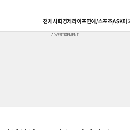
전체
사회
경제
라이프
연예/스포츠
ASK미