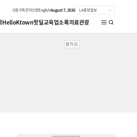
신문구독
전자신문
English
August 7, 2026
국
HelloKtown
핫딜
교육
업소록
의료관광