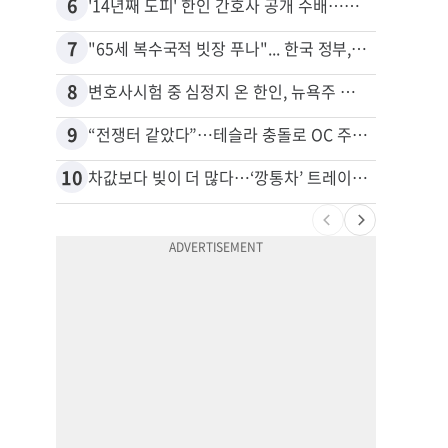
6
16
'14년째 도피' 한인 간호사 공개 수배…메디케어 사기 유죄
7
17
"65세 복수국적 빗장 푸나"... 한국 정부, 연령 완화 전면 추진
8
18
변호사시험 중 심정지 온 한인, 뉴욕주 제소
9
19
“전쟁터 같았다”…테슬라 충돌로 OC 주택 4채 파손
10
20
차값보다 빚이 더 많다…‘깡통차’ 트레이드인 급증