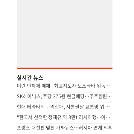
실시간 뉴스
이란 반체제 매체 “최고지도자 모즈타바 위독…수뇌부 소문 파다”
SK하이닉스, 주당 375원 현금배당…주주환원책 9월 내 발표
현대 테라타워 구리갈매, 사통팔달 교통망 위 복합 비즈니스 캠퍼스
“한국서 선적한 정제유 약 3만t 러시아행…이례적 거래”
프랑스 대선판 덮친 가짜뉴스…러시아 연계 의혹