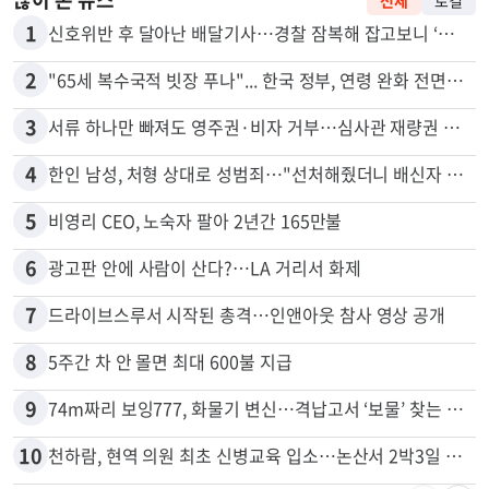
1
신호위반 후 달아난 배달기사…경찰 잠복해 잡고보니 ‘반전’
2
"65세 복수국적 빗장 푸나"... 한국 정부, 연령 완화 전면 추진
3
서류 하나만 빠져도 영주권·비자 거부…심사관 재량권 대폭 확대
4
한인 남성, 처형 상대로 성범죄…"선처해줬더니 배신자 취급"
5
비영리 CEO, 노숙자 팔아 2년간 165만불
6
광고판 안에 사람이 산다?…LA 거리서 화제
7
드라이브스루서 시작된 총격…인앤아웃 참사 영상 공개
8
5주간 차 안 몰면 최대 600불 지급
9
74m짜리 보잉777, 화물기 변신…격납고서 ‘보물’ 찾는 인천공항
10
천하람, 현역 의원 최초 신병교육 입소…논산서 2박3일 생활