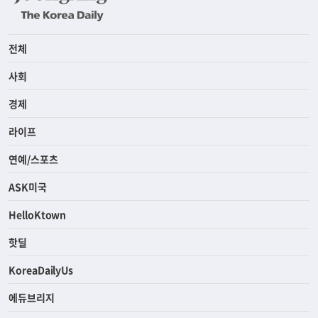
전체
사회
경제
라이프
연예/스포츠
ASK미국
HelloKtown
핫딜
KoreaDailyUs
에듀브리지