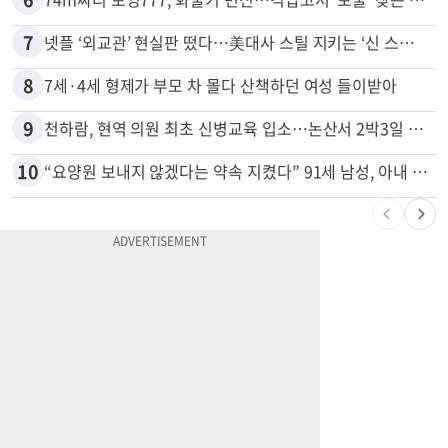
7
넷플 ‘외교관’ 현실판 떴다…美대사 스틸 지키는 ‘신 스틸러’
8
7세·4세 형제가 부모 차 몰다 산책하던 여성 들이받아
9
천하람, 현역 의원 최초 신병교육 입소…논산서 2박3일 생활
10
“요양원 보내지 않겠다는 약속 지켰다” 91세 남성, 아내 살해 혐의