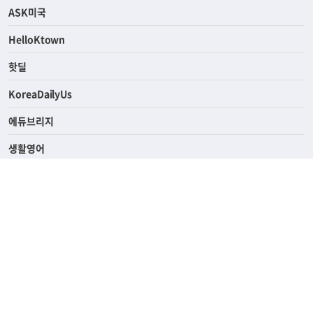
ASK미국
HelloKtown
핫딜
KoreaDailyUs
에듀브리지
생활영어
업소록
의료관광
해피빌리지
ABOUT
ADVERTISING
PRIVACY POLICY
TERMS OF SERVICE
윤리경영
고객센터
News Tips & Corrections
690 Wilshire Place Los Angeles, CA 90005
TEL. (213) 368-2500 FAX. (213) 389-6196