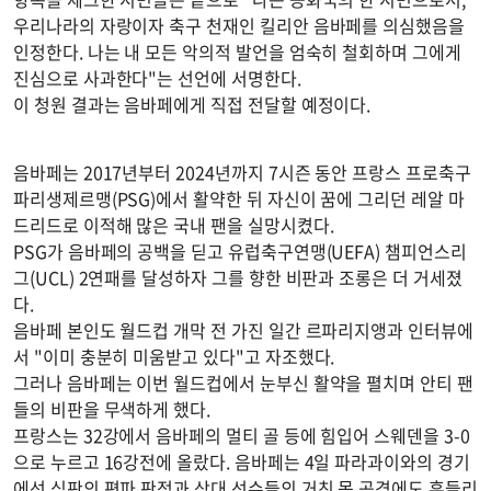
우리나라의 자랑이자 축구 천재인 킬리안 음바페를 의심했음을
인정한다. 나는 내 모든 악의적 발언을 엄숙히 철회하며 그에게
진심으로 사과한다"는 선언에 서명한다.
이 청원 결과는 음바페에게 직접 전달할 예정이다.
음바페는 2017년부터 2024년까지 7시즌 동안 프랑스 프로축구
파리생제르맹(PSG)에서 활약한 뒤 자신이 꿈에 그리던 레알 마
드리드로 이적해 많은 국내 팬을 실망시켰다.
PSG가 음바페의 공백을 딛고 유럽축구연맹(UEFA) 챔피언스리
그(UCL) 2연패를 달성하자 그를 향한 비판과 조롱은 더 거세졌
다.
음바페 본인도 월드컵 개막 전 가진 일간 르파리지앵과 인터뷰에
서 "이미 충분히 미움받고 있다"고 자조했다.
그러나 음바페는 이번 월드컵에서 눈부신 활약을 펼치며 안티 팬
들의 비판을 무색하게 했다.
프랑스는 32강에서 음바페의 멀티 골 등에 힘입어 스웨덴을 3-0
으로 누르고 16강전에 올랐다. 음바페는 4일 파라과이와의 경기
에선 심판의 편파 판정과 상대 선수들의 거친 몸 공격에도 흔들리