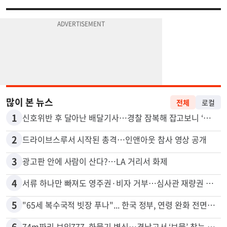
많이 본 뉴스
전체
로컬
1
신호위반 후 달아난 배달기사…경찰 잠복해 잡고보니 ‘반전’
2
드라이브스루서 시작된 총격…인앤아웃 참사 영상 공개
3
광고판 안에 사람이 산다?…LA 거리서 화제
4
서류 하나만 빠져도 영주권·비자 거부…심사관 재량권 대폭 확대
5
"65세 복수국적 빗장 푸나"... 한국 정부, 연령 완화 전면 추진
6
74m짜리 보잉777, 화물기 변신…격납고서 ‘보물’ 찾는 인천공항