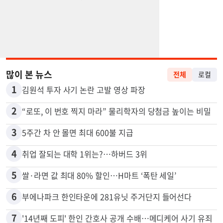
많이 본 뉴스
전체
로컬
1
김원석 투자 사기 논란 고발 영상 파장
2
“로또, 이 번호 찍지 마라” 물리학자의 당첨금 높이는 비밀
3
5주간 차 안 몰면 최대 600불 지급
4
취업 잘되는 대학 1위는?…하버드 3위
5
쌀·라면 값 최대 80% 할인…H마트 ‘폭탄 세일’
6
부에나파크 한인타운에 281유닛 주거단지 들어선다
7
'14년째 도피' 한인 간호사 공개 수배…메디케어 사기 유죄