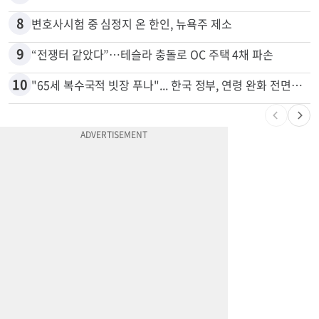
8
변호사시험 중 심정지 온 한인, 뉴욕주 제소
9
“전쟁터 같았다”…테슬라 충돌로 OC 주택 4채 파손
10
"65세 복수국적 빗장 푸나"... 한국 정부, 연령 완화 전면 추진