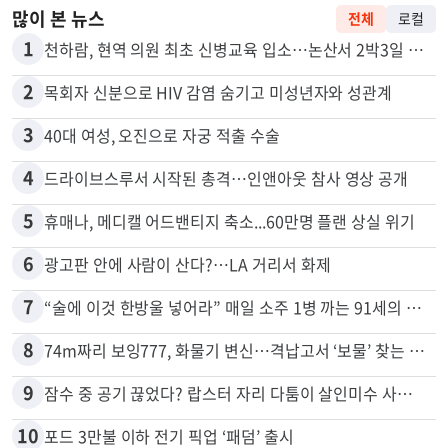
많이 본 뉴스
전체
로컬
1
천하람, 현역 의원 최초 신병교육 입소…논산서 2박3일 생활
2
목회자 신분으로 HIV 감염 숨기고 미성년자와 성관계
3
40대 여성, 오진으로 자궁 적출 수술
4
드라이브스루서 시작된 총격…인앤아웃 참사 영상 공개
5
휴매나, 메디캘 어드밴티지 축소...60만명 플랜 상실 위기
6
광고판 안에 사람이 산다?…LA 거리서 화제
7
“술에 이것 한방울 넣어라” 매일 소주 1병 까는 91세의 철칙
8
74m짜리 보잉777, 화물기 변신…격납고서 ‘보물’ 찾는 인천공항
9
잠수 중 공기 끊었다? 랍스터 자리 다툼이 살인미수 사건으로