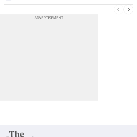
10
포드 3만불 이하 전기 픽업 ‘패덤’ 출시