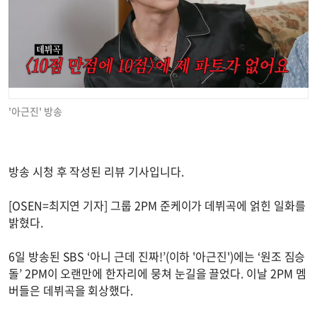
'아근진' 방송
방송 시청 후 작성된 리뷰 기사입니다.
[OSEN=최지연 기자] 그룹 2PM 준케이가 데뷔곡에 얽힌 일화를
밝혔다.
6일 방송된 SBS ‘아니 근데 진짜!’(이하 '아근진')에는 ‘원조 짐승
돌’ 2PM이 오랜만에 한자리에 뭉쳐 눈길을 끌었다. 이날 2PM 멤
버들은 데뷔곡을 회상했다.