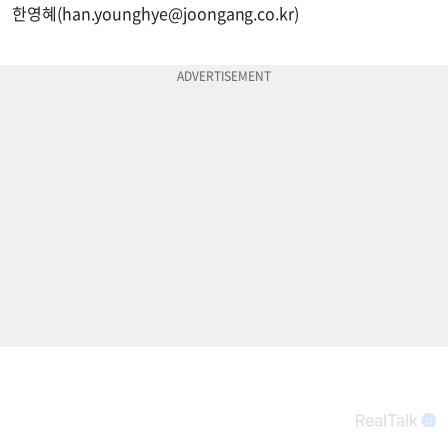
한영혜(
han.younghye@joongang.co.kr
)