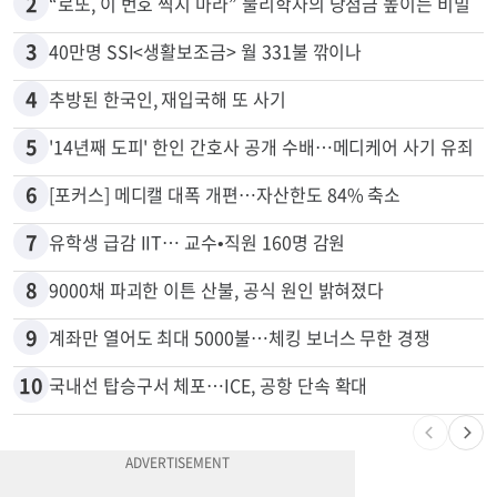
2
“로또, 이 번호 찍지 마라” 물리학자의 당첨금 높이는 비밀
3
40만명 SSI<생활보조금> 월 331불 깎이나
4
추방된 한국인, 재입국해 또 사기
5
'14년째 도피' 한인 간호사 공개 수배…메디케어 사기 유죄
6
[포커스] 메디캘 대폭 개편…자산한도 84% 축소
7
유학생 급감 IIT… 교수•직원 160명 감원
8
9000채 파괴한 이튼 산불, 공식 원인 밝혀졌다
9
계좌만 열어도 최대 5000불…체킹 보너스 무한 경쟁
10
국내선 탑승구서 체포…ICE, 공항 단속 확대