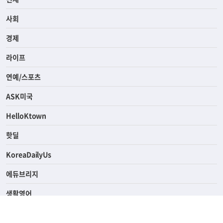
사회
경제
라이프
연예/스포츠
ASK미국
HelloKtown
핫딜
KoreaDailyUs
에듀브리지
생활영어
업소록