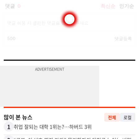
많이 본 뉴스
전체
로컬
1
취업 잘되는 대학 1위는?…하버드 3위