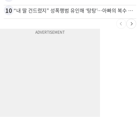
10
“내 딸 건드렸지” 성폭행범 유인해 ‘탕탕’…아빠의 복수 결말