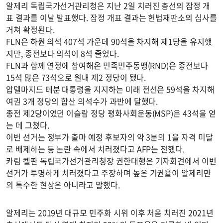
알제리 독립국가선거관리청은 지난 2일 치러진 총선의 잠정 개
표 결과를 이날 발표했다. 잠정 개표 결과는 헌법재판소의 심사를
거쳐 확정된다.
FLN은 하원 의석 407석 가운데 90석을 차지해 제1당을 유지했
지만, 종전보다 의석이 8석 줄었다.
FLN과 함께 연정에 참여해온 민족민주동맹(RND)은 종전보다
15석 많은 73석으로 원내 제2 정당이 됐다.
압델마지드 테분 대통령을 지지하는 미래 전선은 59석을 차지해
여권 3개 정당의 합산 의석수가 과반에 달했다.
종전 제2당이었던 이슬람 정당 평화사회운동(MSP)은 43석을 얻
는 데 그쳤다.
이번 선거는 정부가 출마 예정 후보자의 약 3분의 1을 자격 미달
로 배제하는 등 논란 속에서 치러졌다고 AFP는 전했다.
카림 켈판 독립국가선거관리청장 권한대행은 기자회견에서 이번
선거가 투명하게 치러졌다고 주장하며 높은 기권율이 알제리만
의 특수한 현상은 아니라고 말했다.
알제리는 2019년 대규모 민주화 시위 이후 처음 치러진 2021년