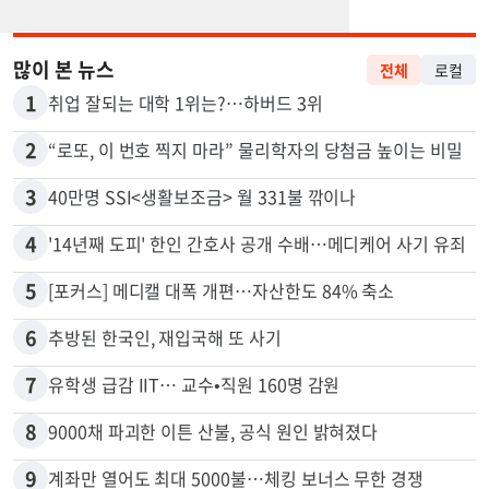
많이 본 뉴스
전체
로컬
1
취업 잘되는 대학 1위는?…하버드 3위
2
“로또, 이 번호 찍지 마라” 물리학자의 당첨금 높이는 비밀
3
40만명 SSI<생활보조금> 월 331불 깎이나
4
'14년째 도피' 한인 간호사 공개 수배…메디케어 사기 유죄
5
[포커스] 메디캘 대폭 개편…자산한도 84% 축소
6
추방된 한국인, 재입국해 또 사기
7
유학생 급감 IIT… 교수•직원 160명 감원
8
9000채 파괴한 이튼 산불, 공식 원인 밝혀졌다
9
계좌만 열어도 최대 5000불…체킹 보너스 무한 경쟁