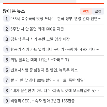
많이 본 뉴스
전체
로컬
1
"65세 복수국적 빗장 푸나"... 한국 정부, 연령 완화 전면 추진
2
5주간 차 안 몰면 최대 600불 지급
3
김원석 투자 사기 논란 고발 영상 파장
4
항공기 식기 카트 열었더니 구더기·곰팡이…LAX 기내식 업체 논란
5
취업 잘되는 대학 1위는?…하버드 3위
6
변호사시험 중 심정지 온 한인, 뉴욕주 제소
7
쌀·라면 값 최대 80% 할인…H마트 ‘폭탄 세일’
8
“내가 운전한 게 아니다”…과속 티켓에 오토파일럿 탓한 운전자