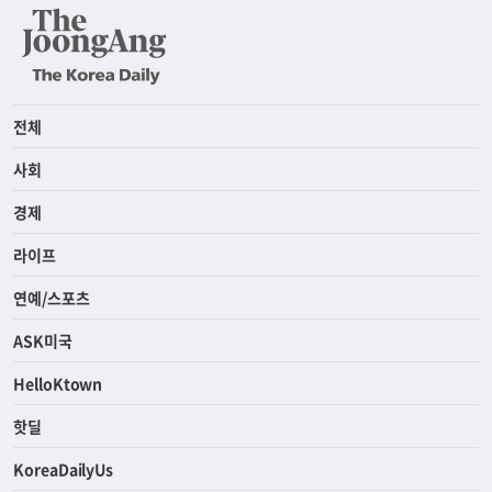
전체
사회
경제
라이프
연예/스포츠
ASK미국
HelloKtown
핫딜