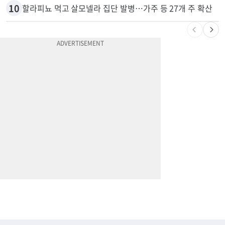
9
비영리 CEO, 노숙자 팔아 2년간 165만불
10
할라피뇨 먹고 살모넬라 집단 발병…가주 등 27개 주 확산