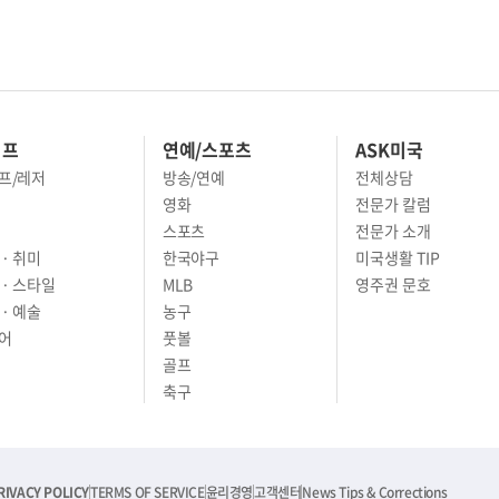
이프
연예/스포츠
ASK미국
프/레저
방송/연예
전체상담
영화
전문가 칼럼
스포츠
전문가 소개
· 취미
한국야구
미국생활 TIP
 · 스타일
MLB
영주권 문호
· 예술
농구
어
풋볼
골프
축구
RIVACY POLICY
TERMS OF SERVICE
윤리경영
고객센터
News Tips & Corrections