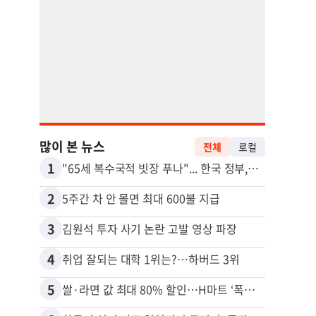
많이 본 뉴스
전체
로컬
1
11
"65세 복수국적 빗장 푸나"... 한국 정부, 연령 완화 전면 추진
2
12
5주간 차 안 몰면 최대 600불 지급
3
13
김원석 투자 사기 논란 고발 영상 파장
4
14
취업 잘되는 대학 1위는?…하버드 3위
비영리
5
15
쌀·라면 값 최대 80% 할인…H마트 ‘폭탄 세일’