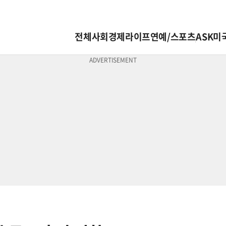
전체
사회
경제
라이프
연예/스포츠
ASK미