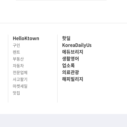
HelloKtown
핫딜
KoreaDailyUs
구인
에듀브리지
렌트
생활영어
부동산
업소록
자동차
의료관광
전문업체
해피빌리지
사고팔기
마켓세일
맛집