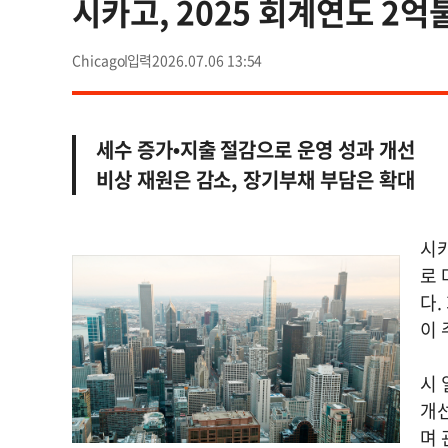
시카고, 2025 회계연도 2억
Chicago
2026.07.06 13:54
세수 증가•지출 절감으로 운영 성과 개선
비상 재원은 감소, 장기부채 부담은 확대
시카
로 
다.
이
시 
개선
며 