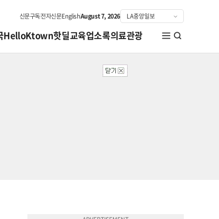
신문구독
전자신문
English
August 7, 2026
국
HelloKtown
핫딜
교육
업소록
의료관광