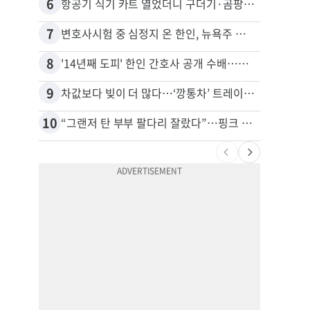
6
16
항공기 식기 카트 열었더니 구더기·곰팡이…LAX 기내식 업체 논란
7
17
변호사시험 중 심정지 온 한인, 뉴욕주 제소
8
18
'14년째 도피' 한인 간호사 공개 수배…메디케어 사기 유죄
9
19
차값보다 빚이 더 많다…‘깡통차’ 트레이드인 급증
10
20
“그랜저 탄 부부 팔다리 잘랐다”…핑크 살인공장 충격 실체