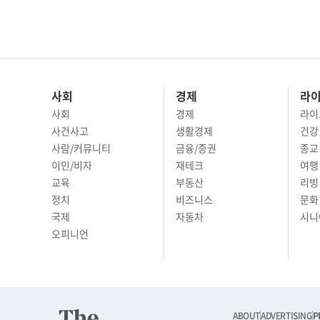
사회
경제
라
사회
경제
라이
사건사고
생활경제
건강
사람/커뮤니티
금융/증권
종교
이민/비자
재테크
여행 
교육
부동산
리빙
정치
비즈니스
문화 
국제
자동차
시니
오피니언
ABOUT
ADVERTISING
P