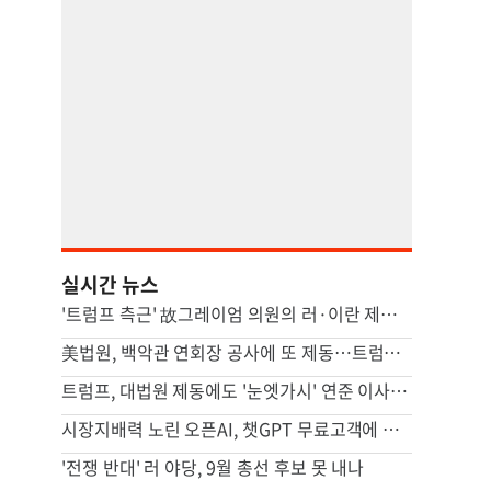
실시간 뉴스
'트럼프 측근' 故그레이엄 의원의 러·이란 제재법안 상원 통과
美법원, 백악관 연회장 공사에 또 제동…트럼프 "정치적 판결"
트럼프, 대법원 제동에도 '눈엣가시' 연준 이사 해임 재추진
시장지배력 노린 오픈AI, 챗GPT 무료고객에 최신 모델 무한제공
'전쟁 반대' 러 야당, 9월 총선 후보 못 내나