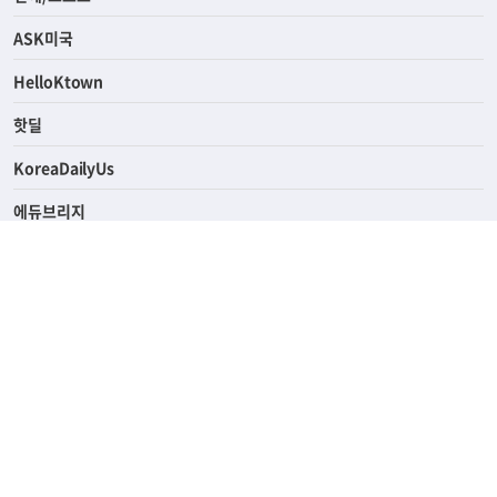
ASK미국
HelloKtown
핫딜
KoreaDailyUs
에듀브리지
생활영어
업소록
의료관광
해피빌리지
ABOUT
ADVERTISING
PRIVACY POLICY
TERMS OF SERVICE
윤리경영
고객센터
News Tips & Corrections
690 Wilshire Place Los Angeles, CA 90005
TEL. (213) 368-2500 FAX. (213) 389-6196