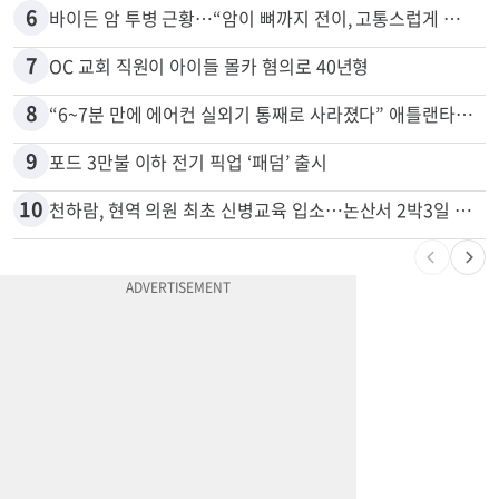
6
바이든 암 투병 근황…“암이 뼈까지 전이, 고통스럽게 투병 중”
7
OC 교회 직원이 아이들 몰카 혐의로 40년형
8
“6~7분 만에 에어컨 실외기 통째로 사라졌다” 애틀랜타서 실외기 도난 급증
9
포드 3만불 이하 전기 픽업 ‘패덤’ 출시
10
천하람, 현역 의원 최초 신병교육 입소…논산서 2박3일 생활