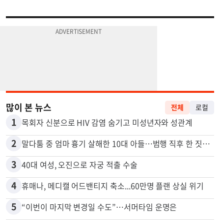
많이 본 뉴스
전체
로컬
1
목회자 신분으로 HIV 감염 숨기고 미성년자와 성관계
2
말다툼 중 엄마 흉기 살해한 10대 아들…범행 직후 한 짓 충격
3
40대 여성, 오진으로 자궁 적출 수술
4
휴매나, 메디캘 어드밴티지 축소...60만명 플랜 상실 위기
5
“이번이 마지막 변경일 수도”…서머타임 운명은