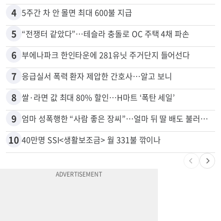
3
김원석 투자 사기 논란 고발 영상 파장
4
5주간 차 안 몰면 최대 600불 지급
5
“전쟁터 같았다”…테슬라 충돌로 OC 주택 4채 파손
6
부에나파크 한인타운에 281유닛 주거단지 들어선다
7
응급실서 폭력 환자 제압한 간호사…알고 보니
8
쌀·라면 값 최대 80% 할인…H마트 ‘폭탄 세일’
9
엄마 성폭행한 “사람 좋은 장씨”…얼마 뒤 딸 배도 불러왔다
10
40만명 SSI<생활보조금> 월 331불 깎이나