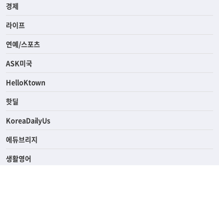
사회
경제
라이프
연예/스포츠
ASK미국
HelloKtown
핫딜
KoreaDailyUs
에듀브리지
생활영어
업소록