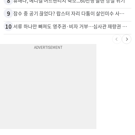
7
“술에 이것 한방울 넣어라” 매일 소주 1병 까는 91세의 철칙
8
휴매나, 메디캘 어드밴티지 축소...60만명 플랜 상실 위기
9
잠수 중 공기 끊었다? 랍스터 자리 다툼이 살인미수 사건으로
10
서류 하나만 빠져도 영주권·비자 거부…심사관 재량권 대폭 확대