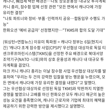
캐나다, 獨업체 택한 배경은…나토 상호운용성·대규모 투자계획
카니 총리, 잠수함 업체 선정 관련 "모든 면에서 캐나다에 가장
유리한 결정"
"나토 파트너와 정비·부품·인력까지 공유…합동임무 수행도 가
능"
한화오션 '예비 공급자' 선정했지만…"TKMS와 합의 도달 기대"
(워싱턴=연합뉴스) 이유미 특파원 = 캐나다 정부는 6일(현지시
간) '캐나다 초계 잠수함 사업(CPSP)' 우선협상 대상자로 독일 티
센크루프마린시스템(TKMS)을 선정한 주요 배경으로 북대서양
조약기구(NATO·나토)와의 상호 운용성과 캐나다 내 대규모 투
자계획을 꼽았다.
마크 카니 캐나다 총리는 이날 잠수함 사업 우선협상 대상자를 발
표하며 "우리는 두 건의 강력한 입찰을 받는 행운을 누렸으며, 모
든 면에서 캐나다에 가장 유리한 결정을 내렸다"고 말했다.
그는 우선협상 대상자로 선정된 독일 TKMS와 막판까지 치열한
경쟁을 벌였으나 고배를 마신 한화오션 모두 캐나다 해군의 높은
성능 요건을 충족했으며, 캐나다 근로자와 기업에 최대의 혜택을
제공하기 위한 강력한 방안을 제시했다고 설명했다.