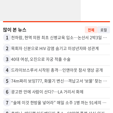
많이 본 뉴스
전체
로컬
1
천하람, 현역 의원 최초 신병교육 입소…논산서 2박3일 생활
2
목회자 신분으로 HIV 감염 숨기고 미성년자와 성관계
3
40대 여성, 오진으로 자궁 적출 수술
4
드라이브스루서 시작된 총격…인앤아웃 참사 영상 공개
5
74m짜리 보잉777, 화물기 변신…격납고서 ‘보물’ 찾는 인천공항
6
광고판 안에 사람이 산다?…LA 거리서 화제