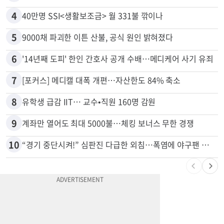
4
40만명 SSI<생활보조금> 월 331불 깎이나
5
9000채 파괴한 이튼 산불, 공식 원인 밝혀졌다
6
'14년째 도피' 한인 간호사 공개 수배…메디케어 사기 유죄
7
[포커스] 메디캘 대폭 개편…자산한도 84% 축소
8
유학생 급감 IIT… 교수•직원 160명 감원
9
계좌만 열어도 최대 5000불…체킹 보너스 무한 경쟁
10
“경기 중단시켜!” 심판진 다급한 외침…폭염에 야구팬 쓰러졌다