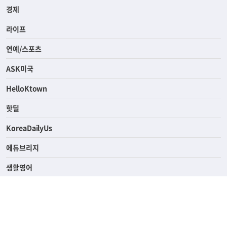
경제
라이프
연예/스포츠
ASK미국
HelloKtown
핫딜
KoreaDailyUs
에듀브리지
생활영어
업소록
의료관광
해피빌리지