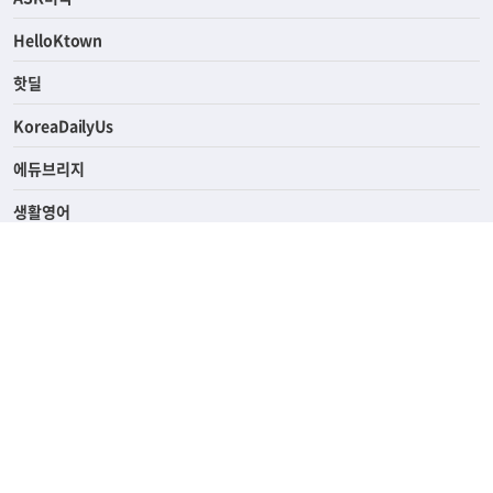
연예/스포츠
ASK미국
HelloKtown
핫딜
KoreaDailyUs
에듀브리지
생활영어
업소록
의료관광
해피빌리지
ABOUT
ADVERTISING
PRIVACY POLICY
TERMS OF SERVICE
윤리경영
고객센터
News Tips & Corrections
690 Wilshire Place Los Angeles, CA 90005