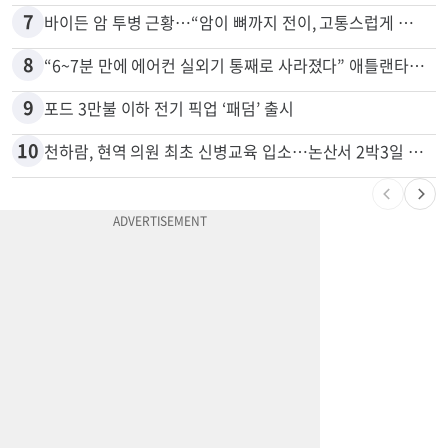
6
OC 교회 직원이 아이들 몰카 혐의로 40년형
7
바이든 암 투병 근황…“암이 뼈까지 전이, 고통스럽게 투병 중”
8
“6~7분 만에 에어컨 실외기 통째로 사라졌다” 애틀랜타서 실외기 도난 급증
9
포드 3만불 이하 전기 픽업 ‘패덤’ 출시
10
천하람, 현역 의원 최초 신병교육 입소…논산서 2박3일 생활