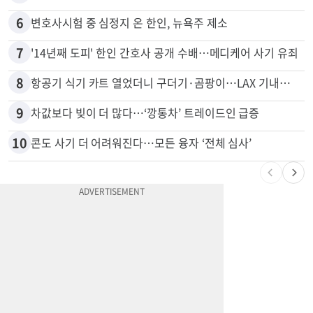
5
취업 잘되는 대학 1위는?…하버드 3위
6
변호사시험 중 심정지 온 한인, 뉴욕주 제소
7
'14년째 도피' 한인 간호사 공개 수배…메디케어 사기 유죄
8
항공기 식기 카트 열었더니 구더기·곰팡이…LAX 기내식 업체 논란
9
차값보다 빚이 더 많다…‘깡통차’ 트레이드인 급증
10
콘도 사기 더 어려워진다…모든 융자 ‘전체 심사’