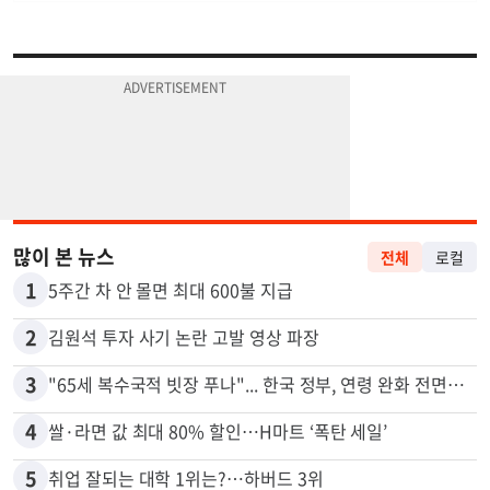
많이 본 뉴스
전체
로컬
1
5주간 차 안 몰면 최대 600불 지급
2
김원석 투자 사기 논란 고발 영상 파장
3
"65세 복수국적 빗장 푸나"... 한국 정부, 연령 완화 전면 추진
4
쌀·라면 값 최대 80% 할인…H마트 ‘폭탄 세일’