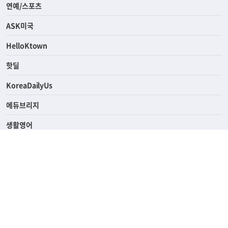
라이프
연예/스포츠
ASK미국
HelloKtown
핫딜
KoreaDailyUs
에듀브리지
생활영어
업소록
의료관광
해피빌리지
ABOUT
ADVERTISING
PRIVACY POLICY
TERMS OF SERVICE
윤리경영
고객센터