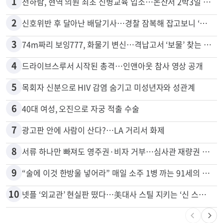
많이 본 뉴스
전체
로컬
1
천하람, 현역 의원 최초 신병교육 입소…논산서 2박3일 생활
2
신호위반 후 달아난 배달기사…경찰 잠복해 잡고보니 ‘반전’
3
74m짜리 보잉777, 화물기 변신…격납고서 ‘보물’ 찾는 인천공항
4
드라이브스루서 시작된 총격…인앤아웃 참사 영상 공개
5
목회자 신분으로 HIV 감염 숨기고 미성년자와 성관계
6
40대 여성, 오진으로 자궁 적출 수술
7
광고판 안에 사람이 산다?…LA 거리서 화제
8
서류 하나만 빠져도 영주권·비자 거부…심사관 재량권 대폭 확대
9
“술에 이것 한방울 넣어라” 매일 소주 1병 까는 91세의 철칙
10
넷플 ‘외교관’ 현실판 떴다…美대사 스틸 지키는 ‘신 스틸러’