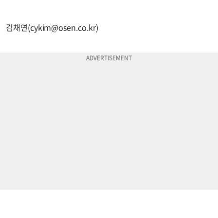
김채연(
cykim@osen.co.kr
)