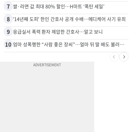
6
“전쟁터 같았다”…테슬라 충돌로 OC 주택 4채 파손
7
쌀·라면 값 최대 80% 할인…H마트 ‘폭탄 세일’
8
'14년째 도피' 한인 간호사 공개 수배…메디케어 사기 유죄
9
응급실서 폭력 환자 제압한 간호사…알고 보니
10
엄마 성폭행한 “사람 좋은 장씨”…얼마 뒤 딸 배도 불러왔다