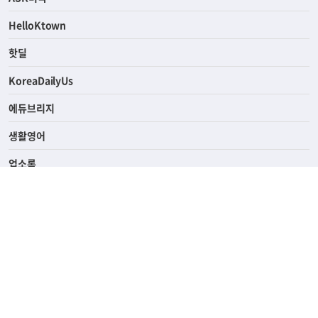
연예/스포츠
ASK미국
HelloKtown
핫딜
KoreaDailyUs
에듀브리지
생활영어
업소록
의료관광
해피빌리지
ABOUT
ADVERTISING
PRIVACY POLICY
TERMS OF SERVICE
윤리경영
고객센터
News Tips & Corrections
690 Wilshire Place Los Angeles, CA 90005