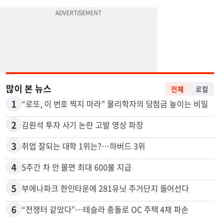
많이 본 뉴스
전체
로컬
1
“로또, 이 번호 찍지 마라” 물리학자의 당첨금 높이는 비밀
2
김원석 투자 사기 논란 고발 영상 파장
3
취업 잘되는 대학 1위는?…하버드 3위
4
5주간 차 안 몰면 최대 600불 지급
5
부에나파크 한인타운에 281유닛 주거단지 들어선다