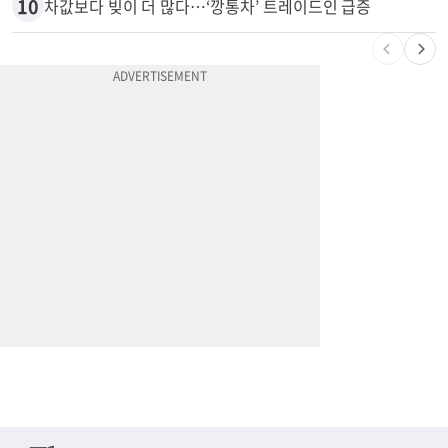
10
차값보다 빚이 더 많다…‘깡통차’ 트레이드인 급증