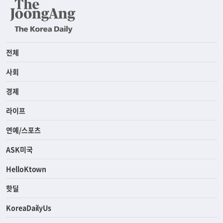
전체
사회
경제
라이프
연예/스포츠
ASK미국
HelloKtown
핫딜
KoreaDailyUs