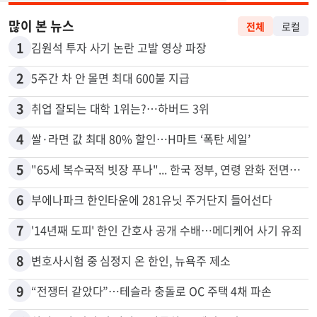
많이 본 뉴스
전체
로컬
1
김원석 투자 사기 논란 고발 영상 파장
2
5주간 차 안 몰면 최대 600불 지급
3
취업 잘되는 대학 1위는?…하버드 3위
4
쌀·라면 값 최대 80% 할인…H마트 ‘폭탄 세일’
5
"65세 복수국적 빗장 푸나"... 한국 정부, 연령 완화 전면 추진
6
부에나파크 한인타운에 281유닛 주거단지 들어선다
7
'14년째 도피' 한인 간호사 공개 수배…메디케어 사기 유죄
8
변호사시험 중 심정지 온 한인, 뉴욕주 제소
9
“전쟁터 같았다”…테슬라 충돌로 OC 주택 4채 파손