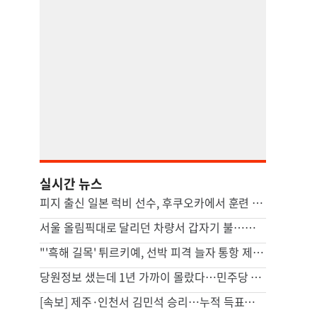
실시간 뉴스
피지 출신 일본 럭비 선수, 후쿠오카에서 훈련 중 열사병 사망
서울 올림픽대로 달리던 차량서 갑자기 불…운전자 1명 경상
"'흑해 길목' 튀르키예, 선박 피격 늘자 통항 제한"
당원정보 샜는데 1년 가까이 몰랐다…민주당 “당시 이상없다 판단”
[속보] 제주·인천서 김민석 승리…누적 득표도 정청래에 역전