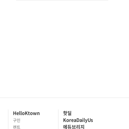
HelloKtown
핫딜