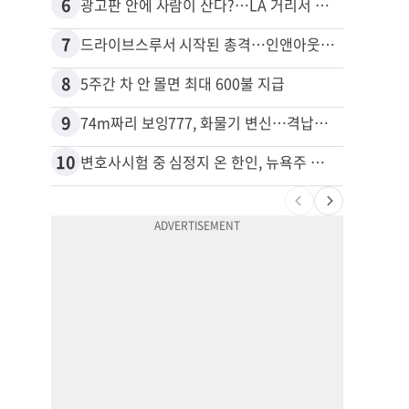
6
16
광고판 안에 사람이 산다?…LA 거리서 화제
포드 
7
17
드라이브스루서 시작된 총격…인앤아웃 참사 영상 공개
8
18
5주간 차 안 몰면 최대 600불 지급
9
19
74m짜리 보잉777, 화물기 변신…격납고서 ‘보물’ 찾는 인천공항
10
20
변호사시험 중 심정지 온 한인, 뉴욕주 제소