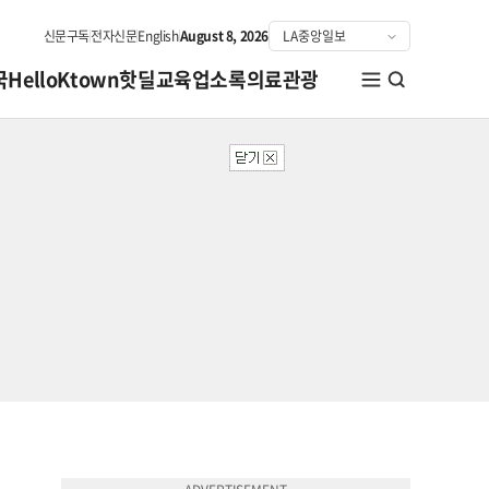
신문구독
전자신문
English
August 8, 2026
국
HelloKtown
핫딜
교육
업소록
의료관광