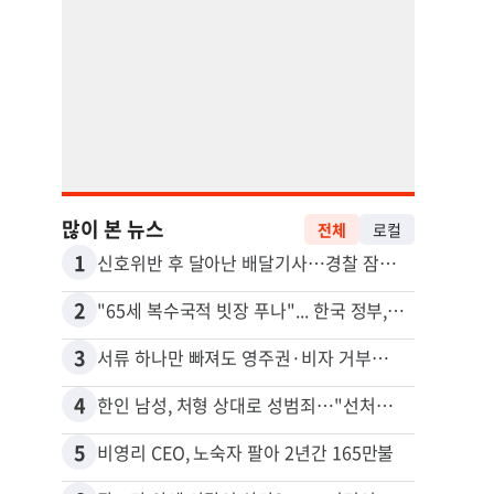
많이 본 뉴스
전체
로컬
1
11
신호위반 후 달아난 배달기사…경찰 잠복해 잡고보니 ‘반전’
2
12
"65세 복수국적 빗장 푸나"... 한국 정부, 연령 완화 전면 추진
3
13
서류 하나만 빠져도 영주권·비자 거부…심사관 재량권 대폭 확대
김원석
4
14
한인 남성, 처형 상대로 성범죄…"선처해줬더니 배신자 취급"
5
15
비영리 CEO, 노숙자 팔아 2년간 165만불