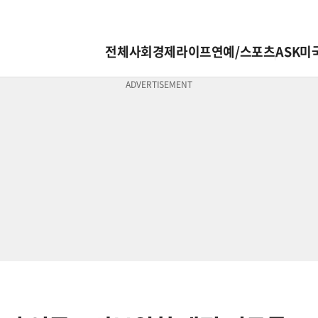
전체
사회
경제
라이프
연예/스포츠
ASK미