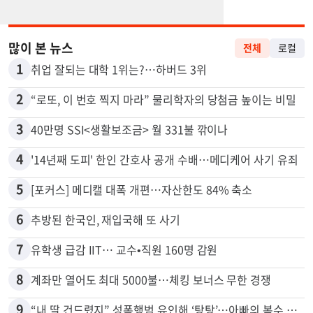
많이 본 뉴스
전체
로컬
1
취업 잘되는 대학 1위는?…하버드 3위
2
“로또, 이 번호 찍지 마라” 물리학자의 당첨금 높이는 비밀
3
40만명 SSI<생활보조금> 월 331불 깎이나
4
'14년째 도피' 한인 간호사 공개 수배…메디케어 사기 유죄
5
[포커스] 메디캘 대폭 개편…자산한도 84% 축소
6
추방된 한국인, 재입국해 또 사기
7
유학생 급감 IIT… 교수•직원 160명 감원
8
계좌만 열어도 최대 5000불…체킹 보너스 무한 경쟁
9
“내 딸 건드렸지” 성폭행범 유인해 ‘탕탕’…아빠의 복수 결말