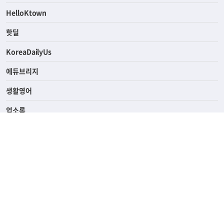
ASK미국
HelloKtown
핫딜
KoreaDailyUs
에듀브리지
생활영어
업소록
의료관광
해피빌리지
ABOUT
ADVERTISING
PRIVACY POLICY
TERMS OF SERVICE
윤리경영
고객센터
News Tips & Corrections
690 Wilshire Place Los Angeles, CA 90005