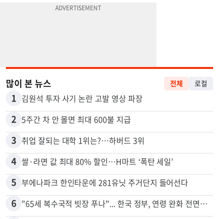
많이 본 뉴스
전체
로컬
1
김원석 투자 사기 논란 고발 영상 파장
2
5주간 차 안 몰면 최대 600불 지급
3
취업 잘되는 대학 1위는?…하버드 3위
4
쌀·라면 값 최대 80% 할인…H마트 ‘폭탄 세일’
5
부에나파크 한인타운에 281유닛 주거단지 들어선다