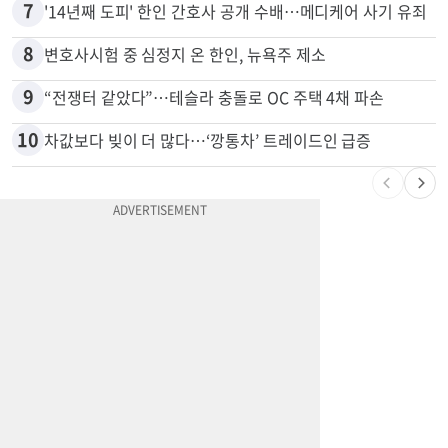
6
"65세 복수국적 빗장 푸나"... 한국 정부, 연령 완화 전면 추진
7
'14년째 도피' 한인 간호사 공개 수배…메디케어 사기 유죄
8
변호사시험 중 심정지 온 한인, 뉴욕주 제소
9
“전쟁터 같았다”…테슬라 충돌로 OC 주택 4채 파손
10
차값보다 빚이 더 많다…‘깡통차’ 트레이드인 급증