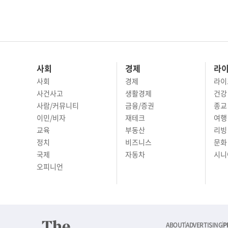
사회
경제
라
사회
경제
라이
사건사고
생활경제
건강
사람/커뮤니티
금융/증권
종교
이민/비자
재테크
여행 
교육
부동산
리빙
정치
비즈니스
문화 
국제
자동차
시니
오피니언
ABOUT
ADVERTISING
P