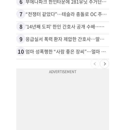
6
16
부에나파크 한인타운에 281유닛 주거단지 들어선다
7
17
“전쟁터 같았다”…테슬라 충돌로 OC 주택 4채 파손
8
18
'14년째 도피' 한인 간호사 공개 수배…메디케어 사기 유죄
9
19
응급실서 폭력 환자 제압한 간호사…알고 보니
10
20
엄마 성폭행한 “사람 좋은 장씨”…얼마 뒤 딸 배도 불러왔다