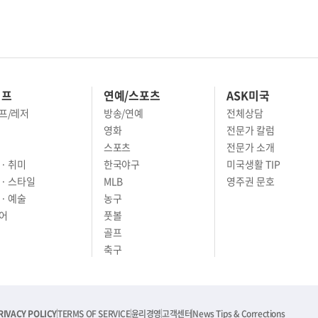
이프
연예/스포츠
ASK미국
프/레저
방송/연예
전체상담
영화
전문가 칼럼
스포츠
전문가 소개
· 취미
한국야구
미국생활 TIP
 · 스타일
MLB
영주권 문호
· 예술
농구
어
풋볼
골프
축구
RIVACY POLICY
TERMS OF SERVICE
윤리경영
고객센터
News Tips & Corrections