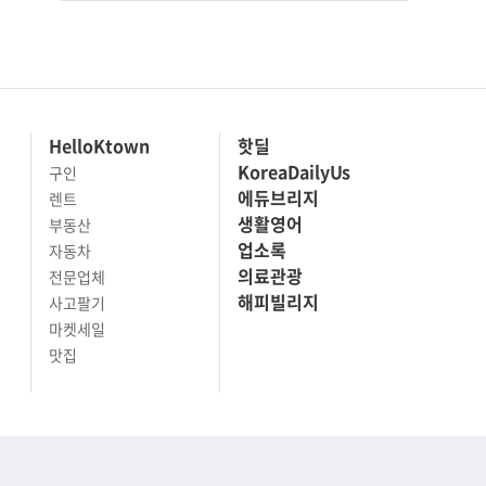
HelloKtown
핫딜
KoreaDailyUs
구인
에듀브리지
렌트
생활영어
부동산
업소록
자동차
의료관광
전문업체
해피빌리지
사고팔기
마켓세일
맛집