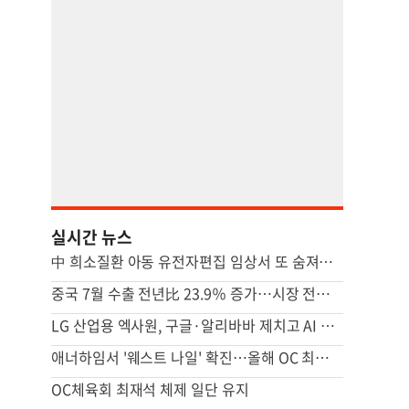
실시간 뉴스
中 희소질환 아동 유전자편집 임상서 또 숨져…안전성 논란 확산
중국 7월 수출 전년比 23.9％ 증가…시장 전망 넘어서
LG 산업용 엑사원, 구글·알리바바 제치고 AI 모델 성능 평가 1위
애너하임서 '웨스트 나일' 확진…올해 OC 최초 인체 감염 사례
OC체육회 최재석 체제 일단 유지