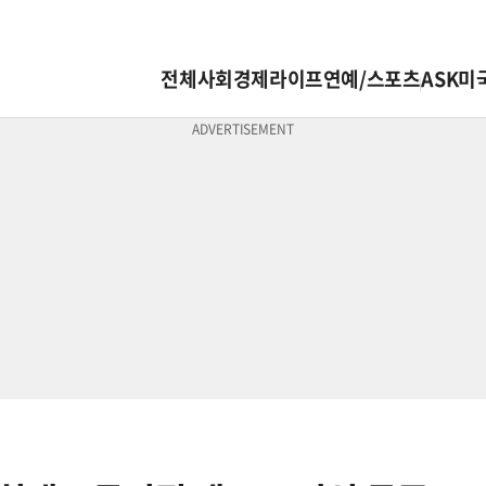
전체
사회
경제
라이프
연예/스포츠
ASK미