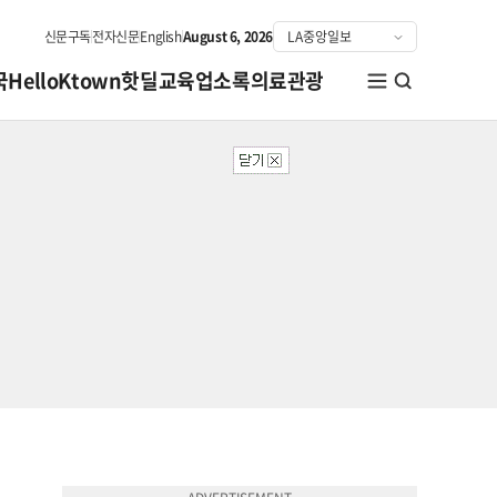
신문구독
전자신문
English
August 6, 2026
국
HelloKtown
핫딜
교육
업소록
의료관광