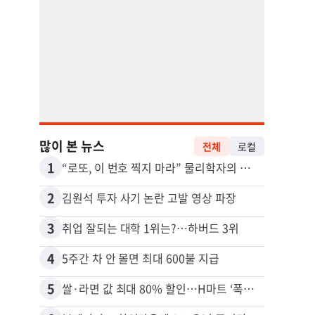
많이 본 뉴스
전체
로컬
1
11
“로또, 이 번호 찍지 마라” 물리학자의 당첨금 높이는 비밀
2
12
김원석 투자 사기 논란 고발 영상 파장
3
13
취업 잘되는 대학 1위는?…하버드 3위
4
14
5주간 차 안 몰면 최대 600불 지급
5
15
쌀·라면 값 최대 80% 할인…H마트 ‘폭탄 세일’