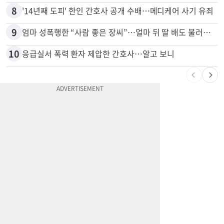
8
'14년째 도피' 한인 간호사 공개 수배…메디케어 사기 유죄
9
엄마 성폭행한 “사람 좋은 장씨”…얼마 뒤 딸 배도 불러왔다
10
응급실서 폭력 환자 제압한 간호사…알고 보니