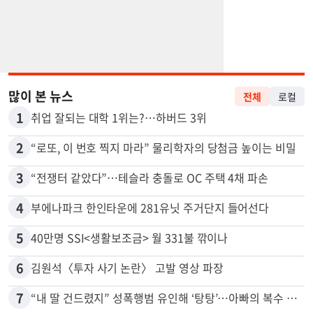
많이 본 뉴스
전체
로컬
1
취업 잘되는 대학 1위는?…하버드 3위
2
“로또, 이 번호 찍지 마라” 물리학자의 당첨금 높이는 비밀
3
“전쟁터 같았다”…테슬라 충돌로 OC 주택 4채 파손
4
부에나파크 한인타운에 281유닛 주거단지 들어선다
5
40만명 SSI<생활보조금> 월 331불 깎이나
6
김원석〈투자 사기 논란〉 고발 영상 파장
7
“내 딸 건드렸지” 성폭행범 유인해 ‘탕탕’…아빠의 복수 결말