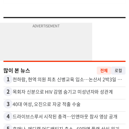
많이 본 뉴스
전체
로컬
1
천하람, 현역 의원 최초 신병교육 입소…논산서 2박3일 생활
2
목회자 신분으로 HIV 감염 숨기고 미성년자와 성관계
3
40대 여성, 오진으로 자궁 적출 수술
4
드라이브스루서 시작된 총격…인앤아웃 참사 영상 공개
5
휴매나, 메디캘 어드밴티지 축소...60만명 플랜 상실 위기