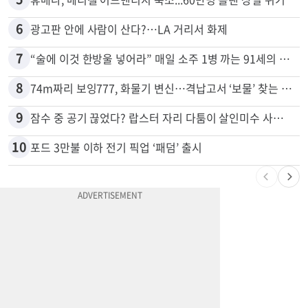
6
광고판 안에 사람이 산다?…LA 거리서 화제
7
“술에 이것 한방울 넣어라” 매일 소주 1병 까는 91세의 철칙
8
74m짜리 보잉777, 화물기 변신…격납고서 ‘보물’ 찾는 인천공항
9
잠수 중 공기 끊었다? 랍스터 자리 다툼이 살인미수 사건으로
10
포드 3만불 이하 전기 픽업 ‘패덤’ 출시