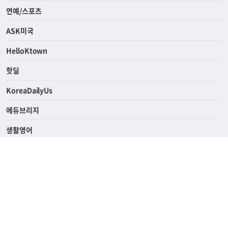
연예/스포츠
ASK미국
HelloKtown
핫딜
KoreaDailyUs
에듀브리지
생활영어
업소록
의료관광
해피빌리지
ABOUT
ADVERTISING
PRIVACY POLICY
TERMS OF SERVICE
윤리경영
고객센터
News Tips & Corrections