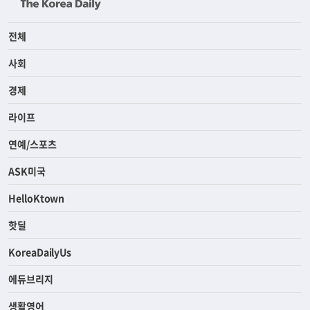
전체
사회
경제
라이프
연예/스포츠
ASK미국
HelloKtown
핫딜
KoreaDailyUs
에듀브리지
생활영어