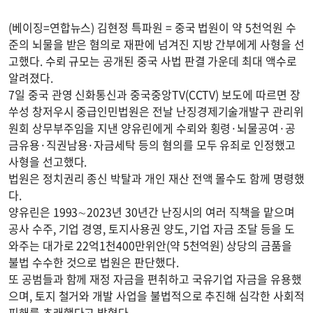
(베이징=연합뉴스) 김현정 특파원 = 중국 법원이 약 5천억원 수
준의 뇌물을 받은 혐의로 재판에 넘겨진 지방 간부에게 사형을 선
고했다. 수뢰 규모는 공개된 중국 사법 판결 가운데 최대 액수로
알려졌다.
7일 중국 관영 신화통신과 중국중앙TV(CCTV) 보도에 따르면 장
쑤성 창저우시 중급인민법원은 전날 난징경제기술개발구 관리위
원회 상무부주임을 지낸 양유린에게 수뢰와 횡령·뇌물공여·공
금유용·직권남용·자금세탁 등의 혐의를 모두 유죄로 인정했고
사형을 선고했다.
법원은 정치권리 종신 박탈과 개인 재산 전액 몰수도 함께 명령했
다.
양유린은 1993∼2023년 30년간 난징시의 여러 직책을 맡으며
공사 수주, 기업 경영, 토지사용권 양도, 기업 자금 조달 등을 도
와주는 대가로 22억1천400만위안(약 5천억원) 상당의 금품을
불법 수수한 것으로 법원은 판단했다.
또 공범들과 함께 재정 자금을 편취하고 국유기업 자금을 유용했
으며, 토지 철거와 개발 사업을 불법적으로 추진해 심각한 사회적
피해를 초래했다고 밝혔다.