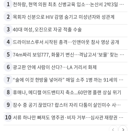
1
천하람, 현역 의원 최초 신병교육 입소…논산서 2박3일 생활
2
목회자 신분으로 HIV 감염 숨기고 미성년자와 성관계
3
40대 여성, 오진으로 자궁 적출 수술
4
드라이브스루서 시작된 총격…인앤아웃 참사 영상 공개
5
74m짜리 보잉777, 화물기 변신…격납고서 ‘보물’ 찾는 인천공항
6
광고판 안에 사람이 산다?…LA 거리서 화제
7
“술에 이것 한방울 넣어라” 매일 소주 1병 까는 91세의 철칙
8
휴매나, 메디캘 어드밴티지 축소...60만명 플랜 상실 위기
9
잠수 중 공기 끊었다? 랍스터 자리 다툼이 살인미수 사건으로
10
서류 하나만 빠져도 영주권·비자 거부…심사관 재량권 대폭 확대