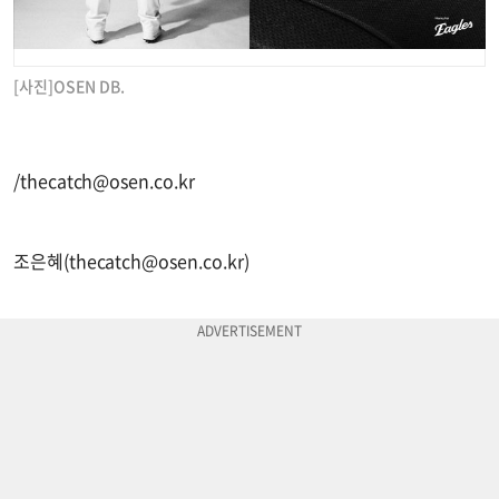
[사진]OSEN DB.
/
thecatch@osen.co.kr
조은혜(
thecatch@osen.co.kr
)