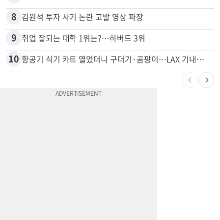
8
김원석 투자 사기 논란 고발 영상 파장
9
취업 잘되는 대학 1위는?…하버드 3위
10
항공기 식기 카트 열었더니 구더기·곰팡이…LAX 기내식 업체 논란