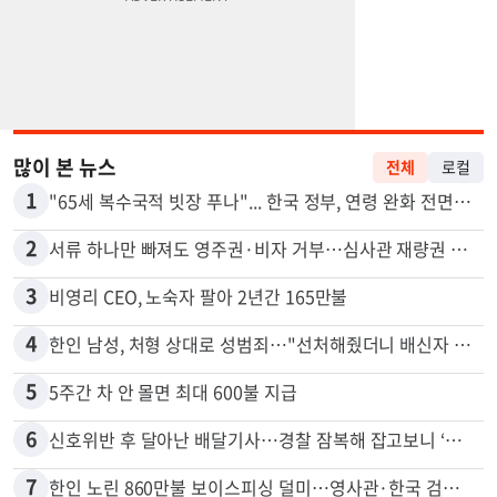
많이 본 뉴스
전체
로컬
1
"65세 복수국적 빗장 푸나"... 한국 정부, 연령 완화 전면 추진
2
서류 하나만 빠져도 영주권·비자 거부…심사관 재량권 대폭 확대
3
비영리 CEO, 노숙자 팔아 2년간 165만불
4
한인 남성, 처형 상대로 성범죄…"선처해줬더니 배신자 취급"
5
5주간 차 안 몰면 최대 600불 지급
6
신호위반 후 달아난 배달기사…경찰 잠복해 잡고보니 ‘반전’
7
한인 노린 860만불 보이스피싱 덜미…영사관·한국 검찰 사칭