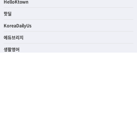
HelloKtown
핫딜
KoreaDailyUs
에듀브리지
생활영어
업소록
의료관광
해피빌리지
ABOUT
ADVERTISING
PRIVACY POLICY
TERMS OF SERVICE
윤리경영
고객센터
News Tips & Corrections
690 Wilshire Place Los Angeles, CA 90005
TEL. (213) 368-2500 FAX. (213) 389-6196
© Joongangilbo USA. All Rights Reserved.