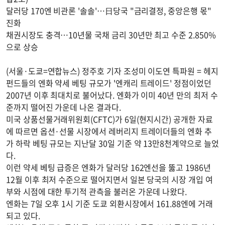
달러당 170엔 비관론 '솔솔'…日당국 "금리결정, 중앙은행 몫"
진화
채권시장도 충격…10년물 국채 금리 30년만 최고 수준 2.850%
으로 상승
(서울·도쿄=연합뉴스) 정주호 기자 조성미 이도연 특파원 = 헤지
펀드들의 엔화 약세 베팅 규모가 '엔캐리 트레이드' 정점이었던
2007년 이후 최대치로 불어났다. 엔화가 이미 40년 만의 최저 수
준까지 떨어진 가운데 나온 결과다.
미국 상품선물거래위원회(CFTC)가 6일(현지시간) 공개한 자료
에 따르면 옵션·선물 시장에서 레버리지 트레이더들의 엔화 추
가 하락 베팅 규모는 지난달 30일 기준 약 13만8천계약으로 늘었
다.
이런 약세 베팅 급증은 엔화가 달러당 162엔선을 뚫고 1986년
12월 이후 최저 수준으로 떨어지면서 일본 당국의 시장 개입 여
부와 시점에 대한 투기적 관측을 불러온 가운데 나왔다.
엔화는 7일 오후 1시 기준 도쿄 외환시장에서 161.88엔에 거래
되고 있다.