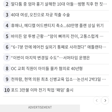
2
말다툼 중 엄마 흉기 살해한 10대 아들…범행 직후 한 짓 충격
3
40대 여성, 오진으로 자궁 적출 수술
4
휴매나, 메디캘 어드밴티지 축소...60만명 플랜 상실 위기
5
바이든 암 투병 근황…“암이 뼈까지 전이, 고통스럽게 투병 중”
6
“6~7분 만에 에어컨 실외기 통째로 사라졌다” 애틀랜타서 실외기 도난 급증
7
“이번이 마지막 변경일 수도”…서머타임 운명은
8
OC 교회 직원이 아이들 몰카 혐의로 40년형
9
천하람, 현역 의원 최초 신병교육 입소…논산서 2박3일 생활
10
포드 3만불 이하 전기 픽업 ‘패덤’ 출시