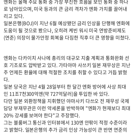
엔화는 올해 주요 통화 중 가장 부진한 흐름을 보인 통화 중 하나
로 남아있으며, 미국 등과의 큰 금리 격차가 엔화 가치를 끌어내
리고 있다.
일본은행(BOJ)이 지난 6월 예상됐던 금리 인상을 단행해 엔화에
도움이 될 것으로 봤으나, 오히려 케빈 워시 미국 연방준비제도
(연준) 의장이 물가안정 회복을 다짐한 직후 더 큰 영향을 미쳤다.
엔화는 다카이치 사나에 총리의 대규모 지출 계획과 통화완화 선
호 기조로도 압박받고 있다. 가타야마 사쓰키 일본 재무상은 지난
주 언제든 환율에 대해 적절한 조치를 취할 수 있다고 거듭 밝혔
다.
일본 당국은 지난 4월 28일부터 한 달간 엔화 방어에 사상 최대
인 11조7천300억엔(약 727억달러)을 투입한 바 있다.
다만 일본 외환정책을 지휘했던 야마사키 다쓰오 전 재무성 국제
담당 부재무관은 이런 약세론을 반박하며 "엔화가 현재보다 최대
20% 강세를 보여야 한다"고 주장했다.
그는 블룸버그 통신과 인터뷰에서 130엔 안팎이 적정 수준이라
고 밝혔다. 일본은행의 추가 금리 인상 가능성이 큰 반면 연준의