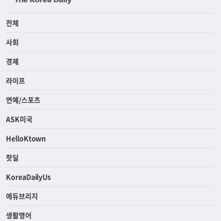
전체
사회
경제
라이프
연예/스포츠
ASK미국
HelloKtown
핫딜
KoreaDailyUs
에듀브리지