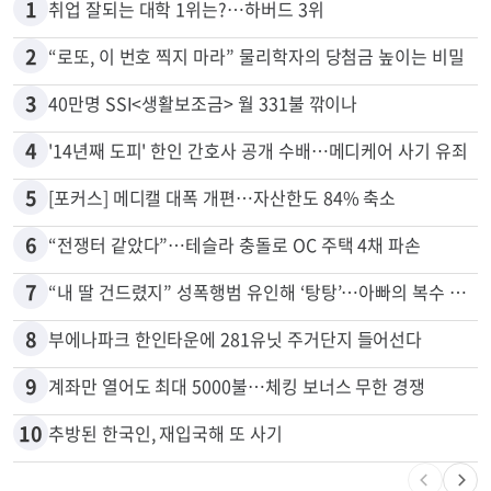
많이 본 뉴스
전체
로컬
1
취업 잘되는 대학 1위는?…하버드 3위
2
“로또, 이 번호 찍지 마라” 물리학자의 당첨금 높이는 비밀
3
40만명 SSI<생활보조금> 월 331불 깎이나
4
'14년째 도피' 한인 간호사 공개 수배…메디케어 사기 유죄
5
[포커스] 메디캘 대폭 개편…자산한도 84% 축소
6
“전쟁터 같았다”…테슬라 충돌로 OC 주택 4채 파손
7
“내 딸 건드렸지” 성폭행범 유인해 ‘탕탕’…아빠의 복수 결말
8
부에나파크 한인타운에 281유닛 주거단지 들어선다
9
계좌만 열어도 최대 5000불…체킹 보너스 무한 경쟁
10
추방된 한국인, 재입국해 또 사기