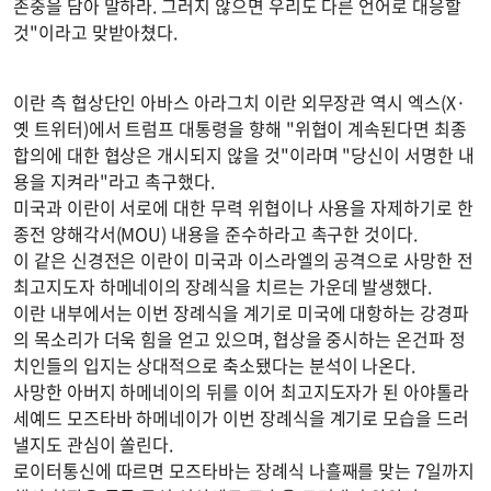
존중을 담아 말하라. 그러지 않으면 우리도 다른 언어로 대응할
것"이라고 맞받아쳤다.
이란 측 협상단인 아바스 아라그치 이란 외무장관 역시 엑스(X·
옛 트위터)에서 트럼프 대통령을 향해 "위협이 계속된다면 최종
합의에 대한 협상은 개시되지 않을 것"이라며 "당신이 서명한 내
용을 지켜라"라고 촉구했다.
미국과 이란이 서로에 대한 무력 위협이나 사용을 자제하기로 한
종전 양해각서(MOU) 내용을 준수하라고 촉구한 것이다.
이 같은 신경전은 이란이 미국과 이스라엘의 공격으로 사망한 전
최고지도자 하메네이의 장례식을 치르는 가운데 발생했다.
이란 내부에서는 이번 장례식을 계기로 미국에 대항하는 강경파
의 목소리가 더욱 힘을 얻고 있으며, 협상을 중시하는 온건파 정
치인들의 입지는 상대적으로 축소됐다는 분석이 나온다.
사망한 아버지 하메네이의 뒤를 이어 최고지도자가 된 아야톨라
세예드 모즈타바 하메네이가 이번 장례식을 계기로 모습을 드러
낼지도 관심이 쏠린다.
로이터통신에 따르면 모즈타바는 장례식 나흘째를 맞는 7일까지