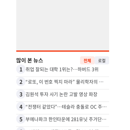
많이 본 뉴스
전체
로컬
1
11
취업 잘되는 대학 1위는?…하버드 3위
2
12
“로또, 이 번호 찍지 마라” 물리학자의 당첨금 높이는 비밀
3
13
김원석 투자 사기 논란 고발 영상 파장
4
14
“전쟁터 같았다”…테슬라 충돌로 OC 주택 4채 파손
5
15
부에나파크 한인타운에 281유닛 주거단지 들어선다