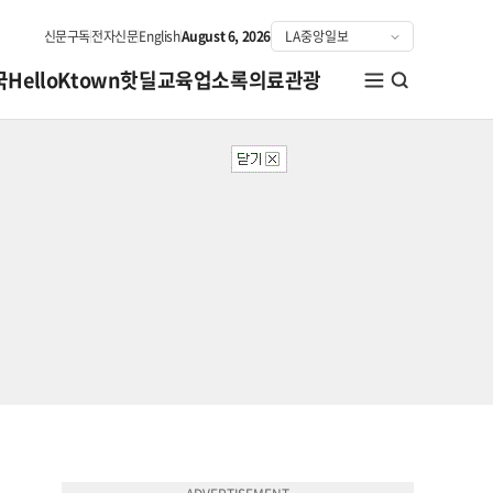
신문구독
전자신문
English
August 6, 2026
국
HelloKtown
핫딜
교육
업소록
의료관광