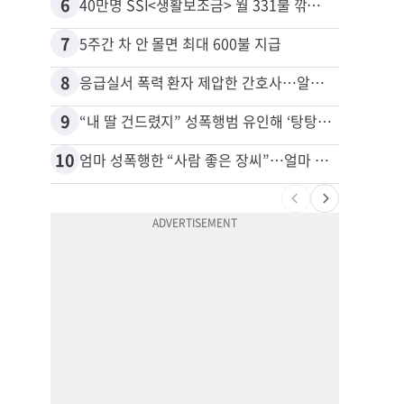
6
16
40만명 SSI<생활보조금> 월 331불 깎이나
7
17
5주간 차 안 몰면 최대 600불 지급
8
18
응급실서 폭력 환자 제압한 간호사…알고 보니
유학생
9
19
“내 딸 건드렸지” 성폭행범 유인해 ‘탕탕’…아빠의 복수 결말
10
20
엄마 성폭행한 “사람 좋은 장씨”…얼마 뒤 딸 배도 불러왔다
추방된