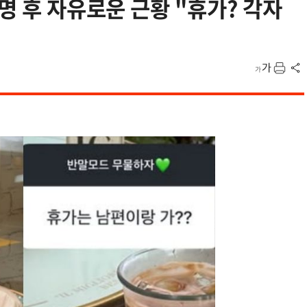
명 후 자유로운 근황 "휴가? 각자