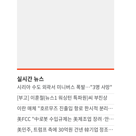
실시간 뉴스
시리아 수도 외곽서 미니버스 폭발…"3명 사망"
[부고] 이훈철(뉴스1 워싱턴 특파원)씨 부친상
이란 매체 "호르무즈 진출입 항로 한시적 분리…이후엔 중앙항로만"
美FCC "中로봇 수입규제는 美제조업 장려·안보위험 대응 목적"
美민주, 트럼프 측에 30억원 건넨 韓기업 정조준…"잠재적 뇌물"