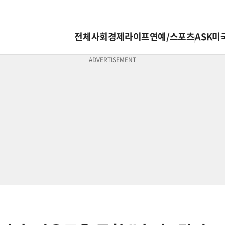
전체
사회
경제
라이프
연예/스포츠
ASK미