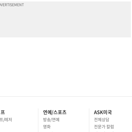
이프
연예/스포츠
ASK미국
프/레저
방송/연예
전체상담
영화
전문가 칼럼