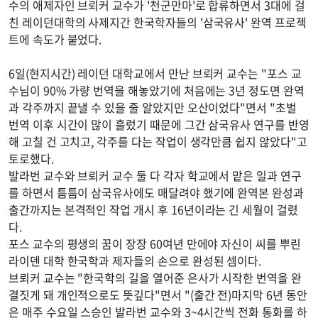
수의 애제자인 브뢰커 교수가 '천군만마'로 합류하면서 3대에 걸
친 레이던대학의 사제지간 한국학자들의 '삼국유사' 완역 프로젝
트에 속도가 붙었다.
6일(현지시간) 레이던 대학교에서 만난 브뢰커 교수는 "포스 교
수님이 90% 가량 번역을 해놓았기에 처음에는 3년 정도면 완역
과 각주까지 끝낼 수 있을 줄 알았지만 오산이었다"면서 "초벌
번역 이후 시간이 많이 흘렀기 때문에 그간 삼국유사 연구를 반영
해 고칠 건 고치고, 각주를 다는 작업이 생각만큼 쉽지 않았다"고
토로했다.
발라번 교수와 브뢰커 교수 둘 다 각자 학교에서 맡은 일과 연구
를 하면서 틈틈이 삼국유사에도 매달려야 했기에 완역본 완성과
출간까지는 본격적인 작업 개시 후 16년이라는 긴 세월이 걸렸
다.
포스 교수의 평생의 꿈이 장장 60여년 만에야 자신이 씨를 뿌린
라이덴 대학 한국학과 제자들의 손으로 완성된 셈이다.
브뢰커 교수는 "한국학의 길을 열어준 은사가 시작한 번역을 완
결짓게 돼 개인적으로도 뜻깊다"면서 "(출간 전)마지막 6년 동안
은 매주 수요일 스승인 발라번 교수와 3~4시간씩 전화 통화를 하