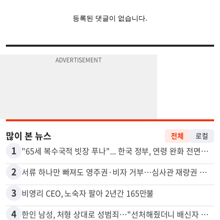
많이 본 뉴스
전체
로컬
1
"65세 복수국적 빗장 푸나"... 한국 정부, 연령 완화 전면 추진
2
서류 하나만 빠져도 영주권·비자 거부…심사관 재량권 대폭 확대
3
비영리 CEO, 노숙자 팔아 2년간 165만불
4
한인 남성, 처형 상대로 성범죄…"선처해줬더니 배신자 취급"