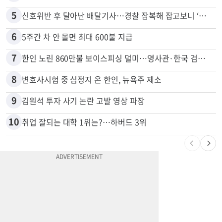
5
신호위반 후 달아난 배달기사…경찰 잠복해 잡고보니 ‘반전’
6
5주간 차 안 몰면 최대 600불 지급
7
한인 노린 860만불 보이스피싱 덜미…영사관·한국 검찰 사칭
8
변호사시험 중 심정지 온 한인, 뉴욕주 제소
9
김원석 투자 사기 논란 고발 영상 파장
10
취업 잘되는 대학 1위는?…하버드 3위