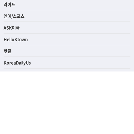
라이프
연예/스포츠
ASK미국
HelloKtown
핫딜
KoreaDailyUs
에듀브리지
생활영어
업소록
의료관광
해피빌리지
ABOUT
ADVERTISING
PRIVACY POLICY
TERMS OF SERVICE
윤리경영
고객센터