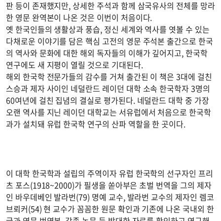
판 등이 존재했지만, 상세한 주석과 함께 삼국유사의 전체를 망라
한 영문 완역본이 나온 것은 이번이 처음이다.
옛 한국인들의 생활상과 풍습, 정신 세계와 역사를 엿볼 수 있는
다채로운 이야기를 담은 핵심 고전의 영문 주석본 출간으로 한국
의 역사와 문화에 대한 해외 독자들의 이해가 깊어지고, 한국학
연구에도 새 지평이 열릴 것으로 기대된다.
해외 한국학 전문가들의 감수를 거쳐 출간된 이 책은 3대에 걸친
스승과 제자 사이인 네덜란드 레이던 대학 소속 한국학자 3명의
60여년에 걸친 집념의 결실로 평가된다. 네덜란드 대학 중 가장
오랜 역사를 지닌 레이던 대학교는 서유럽에서 처음으로 한국학
과가 설치돼 유럽 한국학 연구의 산파 역할을 한 곳이다.
이 대학 한국학과 설립의 주역이자 유럽 한국학의 선구자인 프리
츠 포스(1918~2000)가 필생을 쏟아부은 초벌 번역을 그의 제자
인 바우데베인 발라번(79) 명예 교수, 발라번 교수의 제자인 렘코
브뢰커(54) 현 교수가 꼼꼼한 원문 확인과 기존에 나온 국내외 한
글과 영문 번역본, 각종 논문 등 방대한 자료를 확인하고 연구해