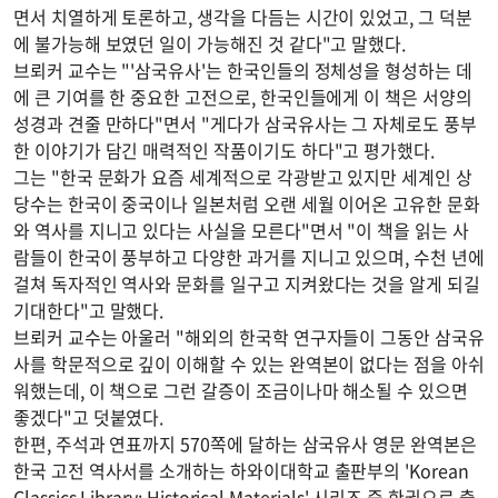
면서 치열하게 토론하고, 생각을 다듬는 시간이 있었고, 그 덕분
에 불가능해 보였던 일이 가능해진 것 같다"고 말했다.
브뢰커 교수는 "'삼국유사'는 한국인들의 정체성을 형성하는 데
에 큰 기여를 한 중요한 고전으로, 한국인들에게 이 책은 서양의
성경과 견줄 만하다"면서 "게다가 삼국유사는 그 자체로도 풍부
한 이야기가 담긴 매력적인 작품이기도 하다"고 평가했다.
그는 "한국 문화가 요즘 세계적으로 각광받고 있지만 세계인 상
당수는 한국이 중국이나 일본처럼 오랜 세월 이어온 고유한 문화
와 역사를 지니고 있다는 사실을 모른다"면서 "이 책을 읽는 사
람들이 한국이 풍부하고 다양한 과거를 지니고 있으며, 수천 년에
걸쳐 독자적인 역사와 문화를 일구고 지켜왔다는 것을 알게 되길
기대한다"고 말했다.
브뢰커 교수는 아울러 "해외의 한국학 연구자들이 그동안 삼국유
사를 학문적으로 깊이 이해할 수 있는 완역본이 없다는 점을 아쉬
워했는데, 이 책으로 그런 갈증이 조금이나마 해소될 수 있으면
좋겠다"고 덧붙였다.
한편, 주석과 연표까지 570쪽에 달하는 삼국유사 영문 완역본은
한국 고전 역사서를 소개하는 하와이대학교 출판부의 'Korean
Classics Library: Historical Materials' 시리즈 중 한권으로 출