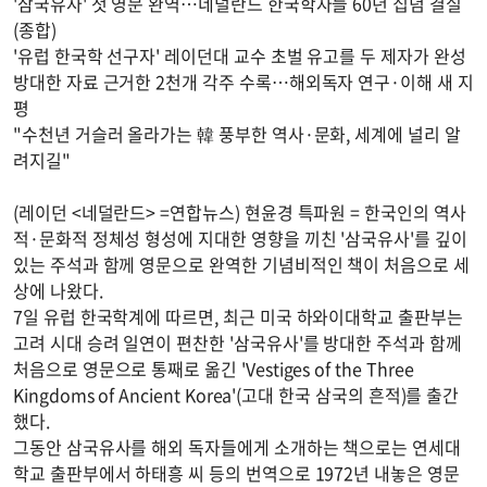
'삼국유사' 첫 영문 완역…네덜란드 한국학자들 60년 집념 결실
(종합)
'유럽 한국학 선구자' 레이던대 교수 초벌 유고를 두 제자가 완성
방대한 자료 근거한 2천개 각주 수록…해외독자 연구·이해 새 지
평
"수천년 거슬러 올라가는 韓 풍부한 역사·문화, 세계에 널리 알
려지길"
(레이던 <네덜란드> =연합뉴스) 현윤경 특파원 = 한국인의 역사
적·문화적 정체성 형성에 지대한 영향을 끼친 '삼국유사'를 깊이
있는 주석과 함께 영문으로 완역한 기념비적인 책이 처음으로 세
상에 나왔다.
7일 유럽 한국학계에 따르면, 최근 미국 하와이대학교 출판부는
고려 시대 승려 일연이 편찬한 '삼국유사'를 방대한 주석과 함께
처음으로 영문으로 통째로 옮긴 'Vestiges of the Three
Kingdoms of Ancient Korea'(고대 한국 삼국의 흔적)를 출간
했다.
그동안 삼국유사를 해외 독자들에게 소개하는 책으로는 연세대
학교 출판부에서 하태흥 씨 등의 번역으로 1972년 내놓은 영문