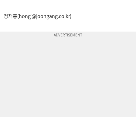
정재홍(
hongj@joongang.co.kr
)