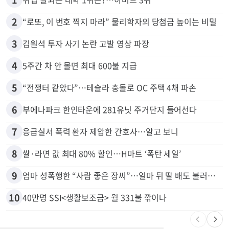
많이 본 뉴스
전체
로컬
1
취업 잘되는 대학 1위는?…하버드 3위
2
“로또, 이 번호 찍지 마라” 물리학자의 당첨금 높이는 비밀
3
김원석 투자 사기 논란 고발 영상 파장
4
5주간 차 안 몰면 최대 600불 지급
5
“전쟁터 같았다”…테슬라 충돌로 OC 주택 4채 파손
6
부에나파크 한인타운에 281유닛 주거단지 들어선다
7
응급실서 폭력 환자 제압한 간호사…알고 보니
8
쌀·라면 값 최대 80% 할인…H마트 ‘폭탄 세일’
9
엄마 성폭행한 “사람 좋은 장씨”…얼마 뒤 딸 배도 불러왔다
10
40만명 SSI<생활보조금> 월 331불 깎이나