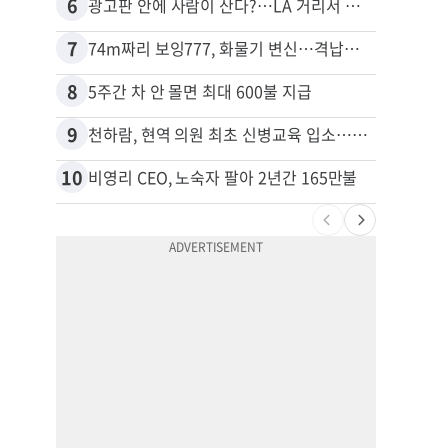
6
16
광고판 안에 사람이 산다?…LA 거리서 화제
7
17
74m짜리 보잉777, 화물기 변신…격납고서 ‘보물’ 찾는 인천공항
김원석
8
18
5주간 차 안 몰면 최대 600불 지급
9
19
천하람, 현역 의원 최초 신병교육 입소…논산서 2박3일 생활
10
20
비영리 CEO, 노숙자 팔아 2년간 165만불