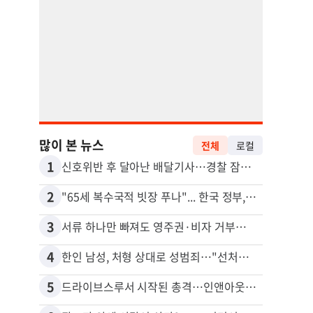
많이 본 뉴스
전체
로컬
1
11
신호위반 후 달아난 배달기사…경찰 잠복해 잡고보니 ‘반전’
2
12
"65세 복수국적 빗장 푸나"... 한국 정부, 연령 완화 전면 추진
3
13
서류 하나만 빠져도 영주권·비자 거부…심사관 재량권 대폭 확대
4
14
한인 남성, 처형 상대로 성범죄…"선처해줬더니 배신자 취급"
5
15
드라이브스루서 시작된 총격…인앤아웃 참사 영상 공개
포드 