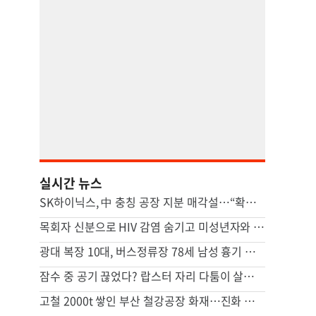
실시간 뉴스
SK하이닉스, 中 충칭 공장 지분 매각설…“확정된 바 없어”
목회자 신분으로 HIV 감염 숨기고 미성년자와 성관계
광대 복장 10대, 버스정류장 78세 남성 흉기 살해 혐의
잠수 중 공기 끊었다? 랍스터 자리 다툼이 살인미수 사건으로
고철 2000t 쌓인 부산 철강공장 화재…진화 장기전