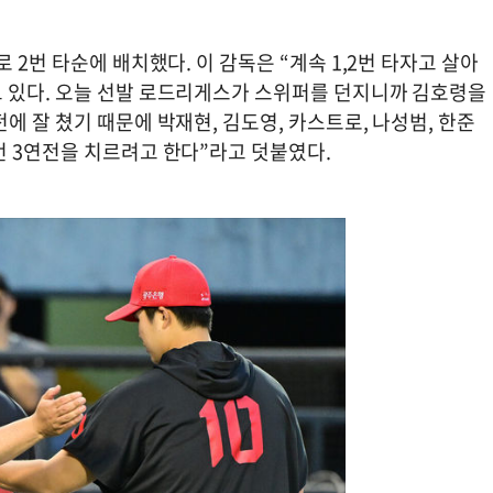
 2번 타순에 배치했다. 이 감독은 “계속 1,2번 타자고 살아
 있다. 오늘 선발 로드리게스가 스위퍼를 던지니까 김호령을
에 잘 쳤기 때문에 박재현, 김도영, 카스트로, 나성범, 한준
번 3연전을 치르려고 한다”라고 덧붙였다.