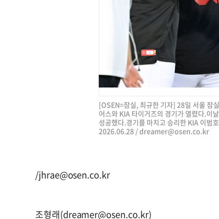
[OSEN=잠실, 최규한 기자] 28일 서울 잠실
어스와 KIA 타이거즈의 경기가 열렸다.이날 
성공했다.경기를 마치고 승리한 KIA 이범
2026.06.28 /
dreamer@osen.co.kr
/
jhrae@osen.co.kr
조형래(
dreamer@osen.co.kr
)