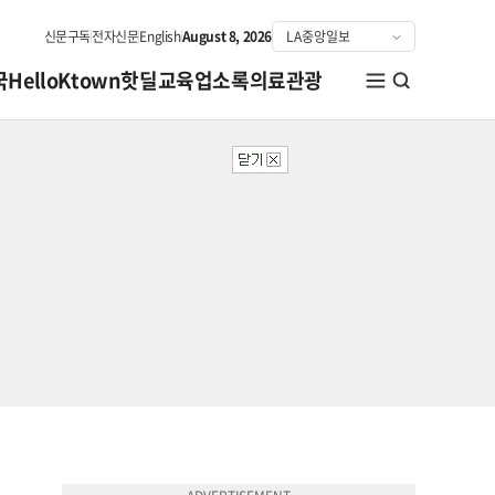
신문구독
전자신문
English
August 8, 2026
국
HelloKtown
핫딜
교육
업소록
의료관광