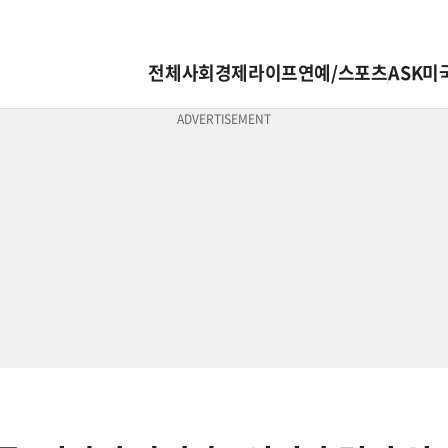
전체
사회
경제
라이프
연예/스포츠
ASK미