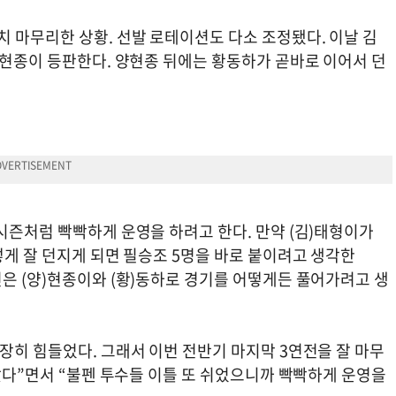
 마무리한 상황. 선발 로테이션도 다소 조정됐다. 이날 김
양현종이 등판한다. 양현종 뒤에는 황동하가 곧바로 이어서 던
시즌처럼 빡빡하게 운영을 하려고 한다. 만약 (김)태형이가
떻게 잘 던지게 되면 필승조 5명을 바로 붙이려고 생각한
은 (양)현종이와 (황)동하로 경기를 어떻게든 풀어가려고 생
장히 힘들었다. 그래서 이번 전반기 마지막 3연전을 잘 마무
같았다”면서 “불펜 투수들 이틀 또 쉬었으니까 빡빡하게 운영을