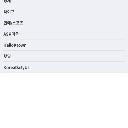
경제
라이프
연예/스포츠
ASK미국
HelloKtown
핫딜
KoreaDailyUs
에듀브리지
생활영어
업소록
의료관광
해피빌리지