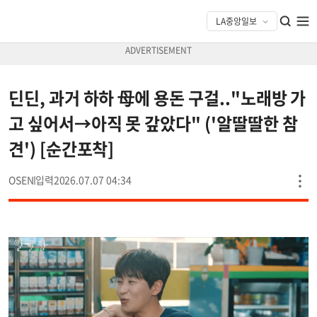
딘딘, 과거 하하 母에 용돈 구걸.."노래방 가
고 싶어서→아직 못 갚았다" ('알딸딸한 참
견') [순간포착]
OSEN
2026.07.07 04:34