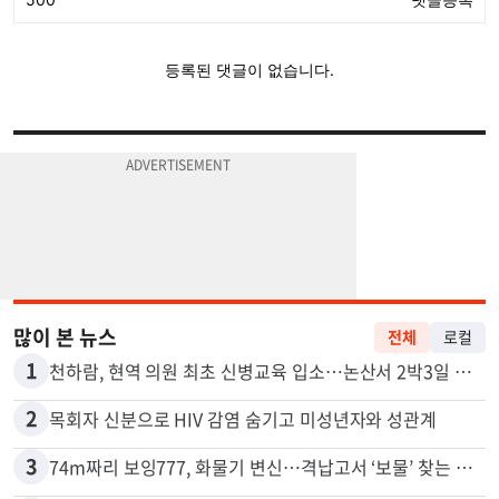
많이 본 뉴스
전체
로컬
1
천하람, 현역 의원 최초 신병교육 입소…논산서 2박3일 생활
2
목회자 신분으로 HIV 감염 숨기고 미성년자와 성관계
3
74m짜리 보잉777, 화물기 변신…격납고서 ‘보물’ 찾는 인천공항