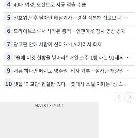
4
40대 여성, 오진으로 자궁 적출 수술
5
신호위반 후 달아난 배달기사…경찰 잠복해 잡고보니 ‘반전’
6
드라이브스루서 시작된 총격…인앤아웃 참사 영상 공개
7
광고판 안에 사람이 산다?…LA 거리서 화제
8
“술에 이것 한방울 넣어라” 매일 소주 1병 까는 91세의 철칙
9
서류 하나만 빠져도 영주권·비자 거부…심사관 재량권 대폭 확대
10
넷플 ‘외교관’ 현실판 떴다…美대사 스틸 지키는 ‘신 스틸러’