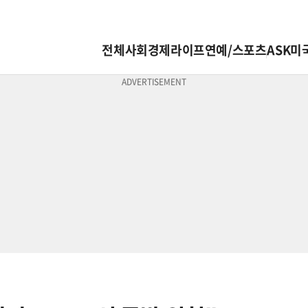
전체
사회
경제
라이프
연예/스포츠
ASK미