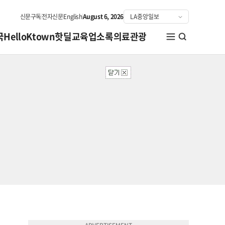
신문구독
전자신문
English
August 6, 2026
국
HelloKtown
핫딜
교육
업소록
의료관광