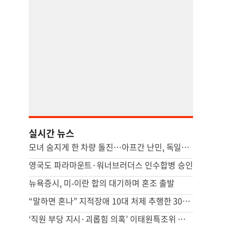
실시간 뉴스
모녀 숨지게 한 차량 돌진…아프간 난민, 독일서 종신형
영국도 파라마운트·워너브러더스 인수합병 승인
뉴욕증시, 미-이란 합의 대기하며 혼조 출발
“말하면 혼나” 지적장애 10대 처제 추행한 30대…장모도 추행
‘직원 부당 지시·괴롭힘 의혹’ 이태원특조위 조사국장 해임