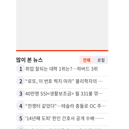
많이 본 뉴스
전체
로컬
1
11
취업 잘되는 대학 1위는?…하버드 3위
2
12
“로또, 이 번호 찍지 마라” 물리학자의 당첨금 높이는 비밀
3
13
40만명 SSI<생활보조금> 월 331불 깎이나
추방된
4
14
“전쟁터 같았다”…테슬라 충돌로 OC 주택 4채 파손
김원석
5
15
'14년째 도피' 한인 간호사 공개 수배…메디케어 사기 유죄