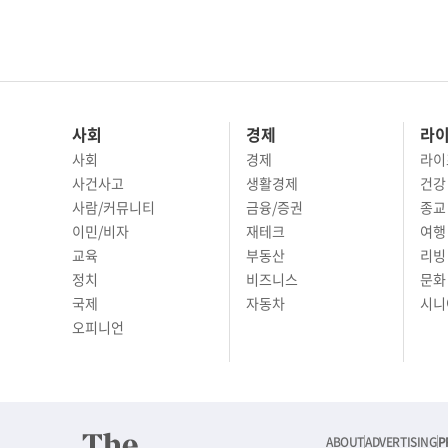
사회
경제
라
사회
경제
라이
사건사고
생활경제
건강
사람/커뮤니티
금융/증권
종교
이민/비자
재테크
여행 
교육
부동산
리빙
정치
비즈니스
문화 
국제
자동차
시니
오피니언
ABOUT
ADVERTISING
P