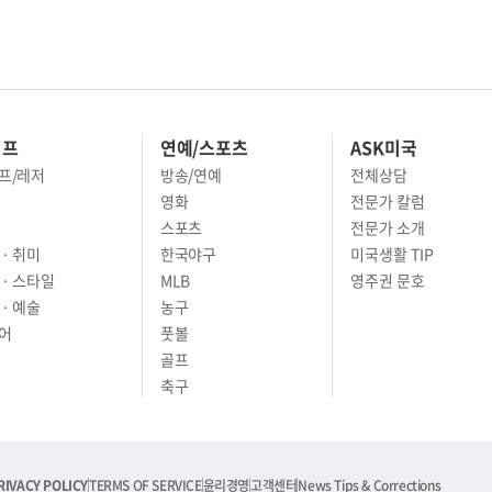
이프
연예/스포츠
ASK미국
프/레저
방송/연예
전체상담
영화
전문가 칼럼
스포츠
전문가 소개
· 취미
한국야구
미국생활 TIP
 · 스타일
MLB
영주권 문호
· 예술
농구
어
풋볼
골프
축구
RIVACY POLICY
TERMS OF SERVICE
윤리경영
고객센터
News Tips & Corrections