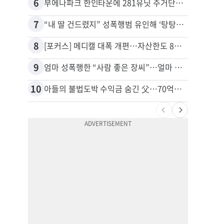
6
16
부에나파크 한인타운에 281유닛 주거단지 들어선다
7
17
“내 딸 건드렸지” 성폭행범 유인해 ‘탕탕’…아빠의 복수 결말
유학생
8
18
[포커스] 메디캘 대폭 개편…자산한도 84% 축소
9
19
엄마 성폭행한 “사람 좋은 장씨”…얼마 뒤 딸 배도 불러왔다
10
20
아들의 불법도박 수익금 숨긴 父…70억원 몰수해 국고 귀속