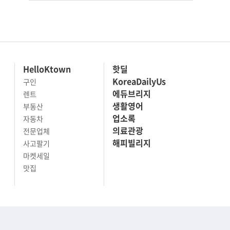
HelloKtown
핫딜
KoreaDailyUs
구인
에듀브리지
렌트
생활영어
부동산
업소록
자동차
의료관광
전문업체
해피빌리지
사고팔기
마켓세일
맛집