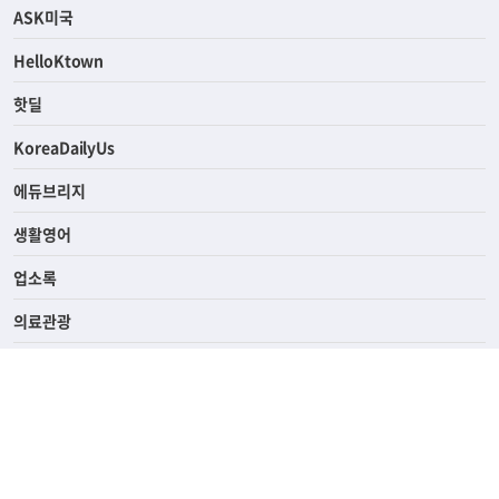
라이프
연예/스포츠
ASK미국
HelloKtown
핫딜
KoreaDailyUs
에듀브리지
생활영어
업소록
의료관광
해피빌리지