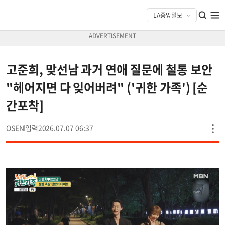
고준희, 맞선남 과거 연애 질문에 철통 보안
"헤어지면 다 잊어버려" ('귀한 가족') [순
간포착]
OSEN
2026.07.07 06:37