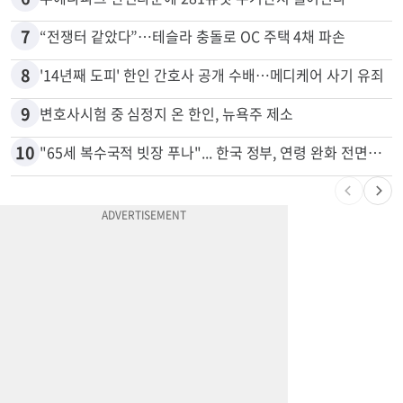
4
취업 잘되는 대학 1위는?…하버드 3위
5
쌀·라면 값 최대 80% 할인…H마트 ‘폭탄 세일’
6
부에나파크 한인타운에 281유닛 주거단지 들어선다
7
“전쟁터 같았다”…테슬라 충돌로 OC 주택 4채 파손
8
'14년째 도피' 한인 간호사 공개 수배…메디케어 사기 유죄
9
변호사시험 중 심정지 온 한인, 뉴욕주 제소
10
"65세 복수국적 빗장 푸나"... 한국 정부, 연령 완화 전면 추진